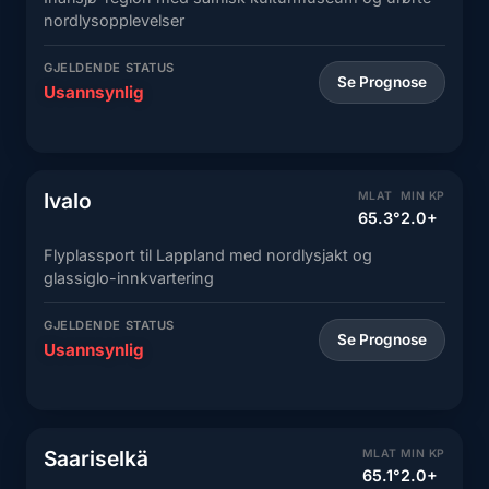
nordlysopplevelser
GJELDENDE STATUS
Se Prognose
Usannsynlig
Ivalo
MLAT
MIN KP
65.3°
2.0+
Flyplassport til Lappland med nordlysjakt og
glassiglo-innkvartering
GJELDENDE STATUS
Se Prognose
Usannsynlig
Saariselkä
MLAT
MIN KP
65.1°
2.0+