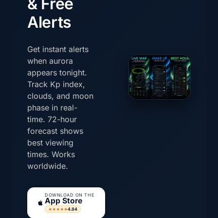
& Free
Alerts
Get instant alerts
when aurora
appears tonight.
Track Kp index,
clouds, and moon
phase in real-
time. 72-hour
forecast shows
best viewing
times. Works
worldwide.
DOWNLOAD ON THE
App Store
4.84
★★★★★