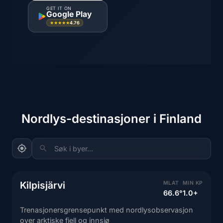
GET IT ON
Google Play
4.76
★★★★★
Nordlys-destinasjoner i Finland
Søk i byer...
Kilpisjärvi
MLAT
MIN KP
66.6°
1.0+
Trenasjonersgrensepunkt med nordlysobservasjon
over arktiske fjell og innsjø