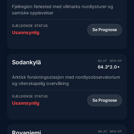
Fjellregion feriested med villmarks nordlysturer og
samiske opplevelser
GJELDENDE STATUS
Se Prognose
Usannsynlig
Sodankylä
MLAT
MIN KP
64.3°
2.0+
Arktisk forskningsstasjon med nordlysobservatorium
og vitenskapelig overvåking
GJELDENDE STATUS
Se Prognose
Usannsynlig
Rovaniemi
MLAT
MIN KP