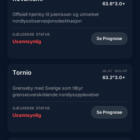
63.6°
3.0+
Offisiell hjemby til julenissen og utmerket
nordlysobservasjonsdestinasjon
GJELDENDE STATUS
Se Prognose
Usannsynlig
Tornio
MLAT
MIN KP
63.2°
3.0+
Grenseby med Sverige som tilbyr
grenseoverskridende nordlysopplevelser
GJELDENDE STATUS
Se Prognose
Usannsynlig