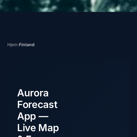
Hjem
›
Finland
Aurora
Forecast
App —
Live Map