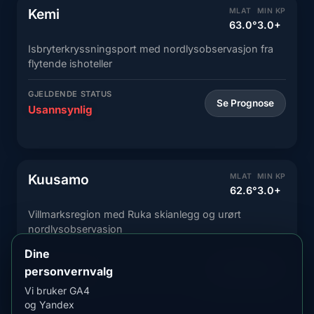
Kemi
MLAT
MIN KP
63.0°
3.0+
Isbryterkryssningsport med nordlysobservasjon fra
flytende ishoteller
GJELDENDE STATUS
Se Prognose
Usannsynlig
Kuusamo
MLAT
MIN KP
62.6°
3.0+
Villmarksregion med Ruka skianlegg og urørt
nordlysobservasjon
Dine
GJELDENDE STATUS
Se Prognose
personvernvalg
Usannsynlig
Vi bruker GA4
og Yandex