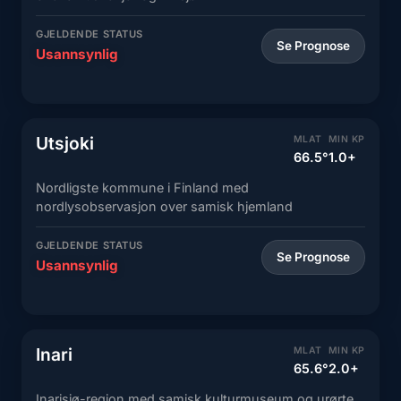
GJELDENDE STATUS
Se Prognose
Usannsynlig
Utsjoki
MLAT
MIN KP
66.5°
1.0+
Nordligste kommune i Finland med
nordlysobservasjon over samisk hjemland
GJELDENDE STATUS
Se Prognose
Usannsynlig
Inari
MLAT
MIN KP
65.6°
2.0+
Inarisjø-region med samisk kulturmuseum og urørte