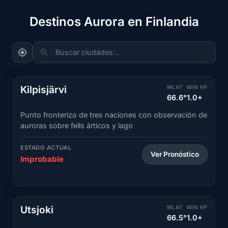
Destinos Aurora en Finlandia
Buscar ciudades...
Kilpisjärvi
MLAT
MIN KP
66.6°
1.0+
Punto fronterizo de tres naciones con observación de
auroras sobre fells árticos y lago
ESTADO ACTUAL
Ver Pronóstico
Improbable
Utsjoki
MLAT
MIN KP
66.5°
1.0+