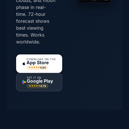
clouds, and moon
phase in real-
time. 72-hour
forecast shows
best viewing
times. Works
worldwide.
DOWNLOAD ON THE
App Store
4.84
★★★★★
GET IT ON
Google Play
4.76
★★★★★