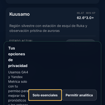
Kuusamo
MLAT
MIN KP
62.6°
3.0+
Región silvestre con estación de esquí de Ruka y
observación prístina de auroras
ESTADO ACTUAL
Ver Pronóstico
Improbable
Tus
opciones
de
privacidad
Haukipudas
MLAT
MIN KP
Usamos GA4
62.4°
3.0+
y Yandex
Pueblo costero cerca de Oulu con observación de
Metrica solo
auroras sobre la bahía de Botnia
con tu
permiso para
Solo esenciales
Permitir analítica
mejorar los
ESTADO ACTUAL
Ver Pronóstico
pronósticos
Improbable
y los enlaces