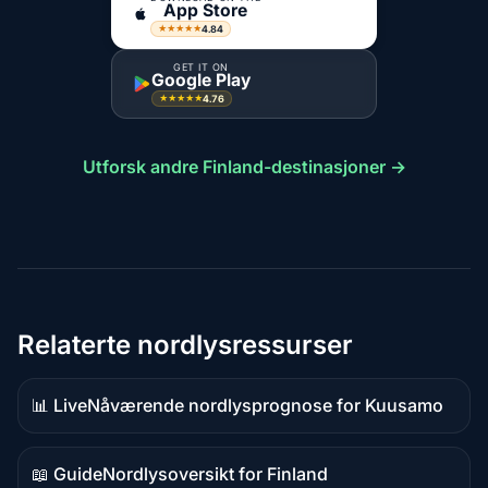
App Store
4.84
★★★★★
GET IT ON
Google Play
4.76
★★★★★
Utforsk andre Finland-destinasjoner →
Relaterte nordlysressurser
📊 Live
Nåværende nordlysprognose for Kuusamo
Live-
data
📖 Guide
Nordlysoversikt for Finland
Guideinnhold