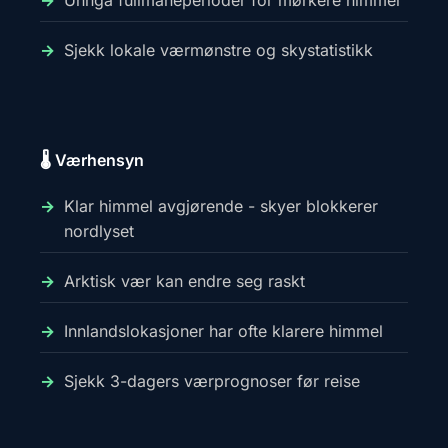
Unngå fullmåneperioder for mørkere himmel
Sjekk lokale værmønstre og skystatistikk
🌡️ Værhensyn
Klar himmel avgjørende - skyer blokkerer
nordlyset
Arktisk vær kan endre seg raskt
Innlandslokasjoner har ofte klarere himmel
Sjekk 3-dagers værprognoser før reise