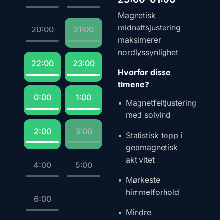
Magnetisk
midnattsjustering
20:00
21:00
maksimerer
nordlyssynlighet
22:00
23:00
Hvorfor disse
timene?
0:00
1:00
Magnetfeltjustering
med solvind
2:00
3:00
Statistisk topp i
geomagnetisk
aktivitet
4:00
5:00
Mørkeste
himmelforhold
6:00
Mindre