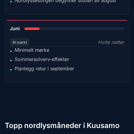
Nordlyssesongen begynner slutten av august
•
15%
Juni
Hvite netter
4t mørkt
Minimalt mørke
•
Sommersolverv-effekter
•
Planlegg retur i september
•
Topp nordlysmåneder i Kuusamo