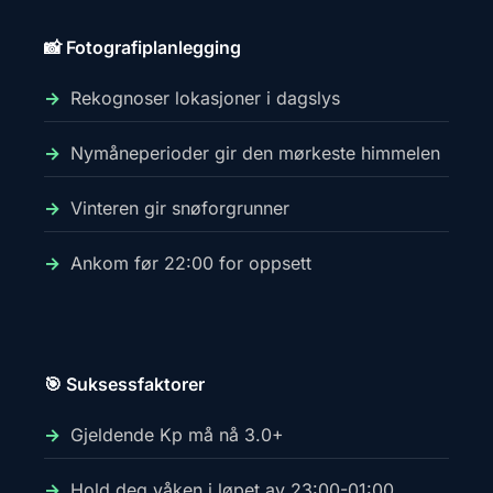
📸 Fotografiplanlegging
Rekognoser lokasjoner i dagslys
Nymåneperioder gir den mørkeste himmelen
Vinteren gir snøforgrunner
Ankom før 22:00 for oppsett
🎯 Suksessfaktorer
Gjeldende Kp må nå 3.0+
Hold deg våken i løpet av 23:00-01:00