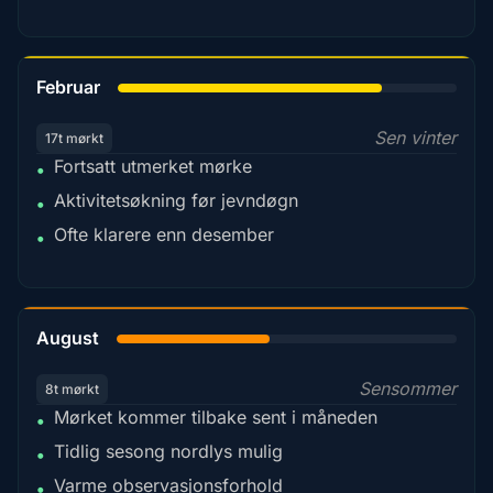
78%
Februar
Sen vinter
17t mørkt
Fortsatt utmerket mørke
•
Aktivitetsøkning før jevndøgn
•
Ofte klarere enn desember
•
45%
August
Sensommer
8t mørkt
Mørket kommer tilbake sent i måneden
•
Tidlig sesong nordlys mulig
•
Varme observasjonsforhold
•