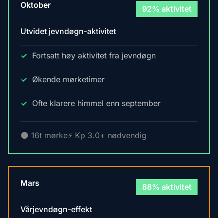
Oktober
92% aktivitet
Utvidet jevndøgn-aktivitet
Fortsatt høy aktivitet fra jevndøgn
Økende mørketimer
Ofte klarere himmel enn september
🌑 16t mørke
⚡ Kp 3.0+ nødvendig
Mars
88% aktivitet
Vårjevndøgn-effekt