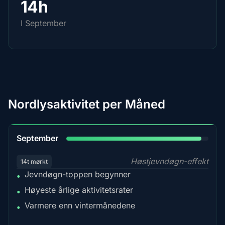
14h
I September
Nordlysaktivitet per Måned
95%
September
Høstjevndøgn-effekt
14t mørkt
Jevndøgn-toppen begynner
•
Høyeste årlige aktivitetsrater
•
Varmere enn vintermånedene
•