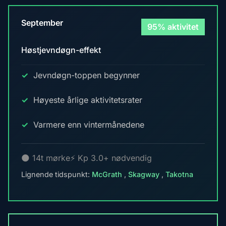
September
95% aktivitet
Høstjevndøgn-effekt
Jevndøgn-toppen begynner
Høyeste årlige aktivitetsrater
Varmere enn vintermånedene
🌑 14t mørke
⚡ Kp 3.0+ nødvendig
Lignende tidspunkt:
McGrath
,
Skagway
,
Takotna