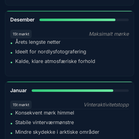
85%
Desember
Maksimalt mørke
15t mørkt
Årets lengste netter
•
Ideelt for nordlysfotografering
•
Kalde, klare atmosfæriske forhold
•
84%
Januar
Vinteraktivitetstopp
15t mørkt
Konsekvent mørk himmel
•
Stabile vinterværmønstre
•
Mindre skydekke i arktiske områder
•