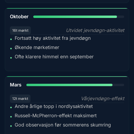
92%
Oktober
Utvidet jevndøgn-aktivitet
16t mørkt
Fortsatt høy aktivitet fra jevndøgn
•
Økende mørketimer
•
Ofte klarere himmel enn september
•
88%
Mars
Vårjevndøgn-effekt
12t mørkt
Andre årlige topp i nordlysaktivitet
•
Russell-McPherron-effekt maksimert
•
God observasjon før sommerens skumring
•