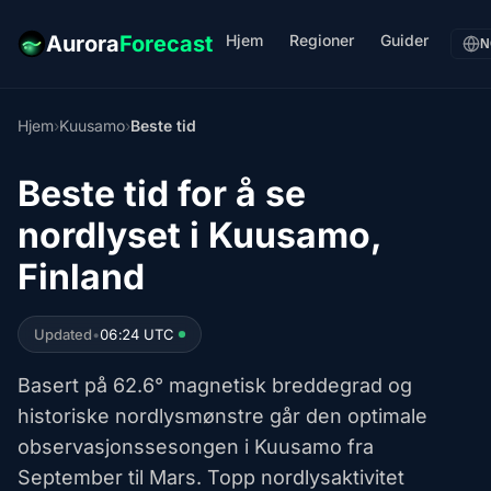
Hjem
Regioner
Guider
Aurora
Forecast
N
Hjem
›
Kuusamo
›
Beste tid
Beste tid for å se
nordlyset i Kuusamo,
Finland
Updated
•
06:24 UTC
Basert på 62.6° magnetisk breddegrad og
historiske nordlysmønstre går den optimale
observasjonssesongen i Kuusamo fra
September til Mars. Topp nordlysaktivitet