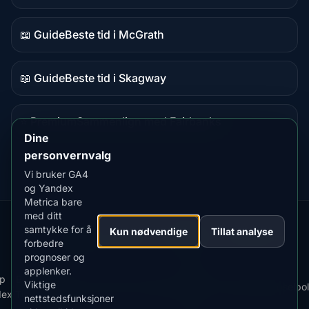
📖 Guide
Beste tid i McGrath
Guideinnhold
📖 Guide
Beste tid i Skagway
Guideinnhold
⭐ Premium
Sammenlign med Fairbanks
Premium-
Dine
destinasjon
personvernvalg
Vi bruker GA4
og Yandex
Metrica bare
med ditt
samtykke for å
Our
Snow
Lightning
Kun nødvendige
Tillat analyse
·
MistyWay
·
·
TanPilot
·
Benzio
forbedre
Apps:
Forecast
Tracker
prognoser og
applenker.
Last
Vilkår
p
Best
Viktige
·
·
ned
·
News
·
Personvernregler
·
for
·
Informasjonskapselpol
dex
Time
nettstedsfunksjoner
appen
bruk