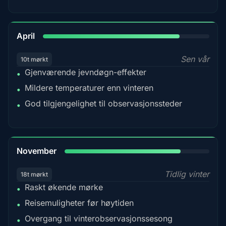
82%
April
Sen vår
10t mørkt
Gjenværende jevndøgn-effekter
•
Mildere temperaturer enn vinteren
•
God tilgjengelighet til observasjonssteder
•
80%
November
Tidlig vinter
18t mørkt
Raskt økende mørke
•
Reisemuligheter før høytiden
•
Overgang til vinterobservasjonssesong
•