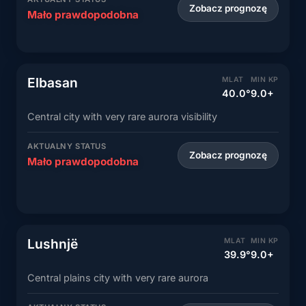
Zobacz prognozę
Mało prawdopodobna
Elbasan
MLAT
MIN KP
40.0°
9.0+
Central city with very rare aurora visibility
AKTUALNY STATUS
Zobacz prognozę
Mało prawdopodobna
Lushnjë
MLAT
MIN KP
39.9°
9.0+
Central plains city with very rare aurora