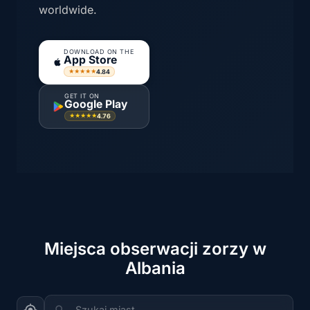
worldwide.
DOWNLOAD ON THE
App Store
4.84
★★★★★
GET IT ON
Google Play
4.76
★★★★★
Miejsca obserwacji zorzy w
Albania
Szukaj miast...