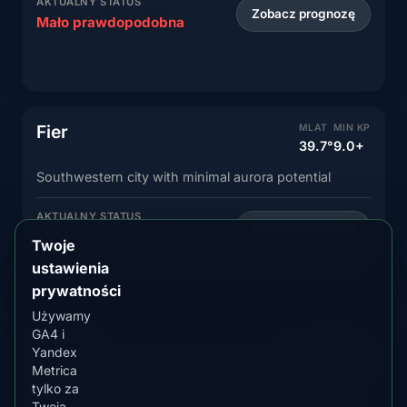
AKTUALNY STATUS
Zobacz prognozę
Mało prawdopodobna
Fier
MLAT
MIN KP
39.7°
9.0+
Southwestern city with minimal aurora potential
AKTUALNY STATUS
Zobacz prognozę
Mało prawdopodobna
Twoje
ustawienia
prywatności
Używamy
GA4 i
Berat
MLAT
MIN KP
Yandex
39.6°
9.0+
Metrica
tylko za
Historic city with minimal aurora visibility
Twoją