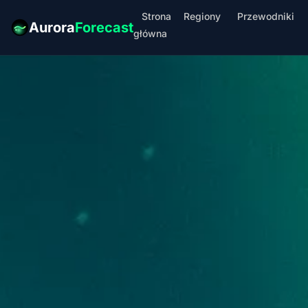
Strona
Regiony
Przewodniki
Aurora
Forecast
główna