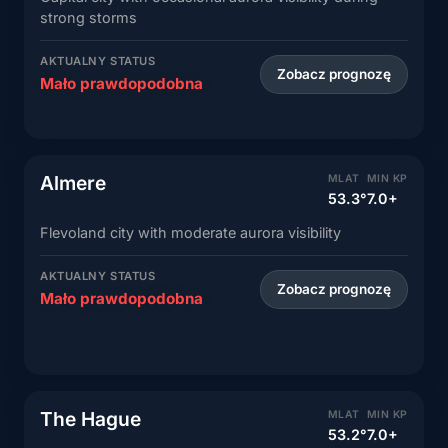
strong storms
AKTUALNY STATUS
Zobacz prognozę
Mało prawdopodobna
Almere
MLAT
MIN KP
53.3°
7.0+
Flevoland city with moderate aurora visibility
AKTUALNY STATUS
Zobacz prognozę
Mało prawdopodobna
The Hague
MLAT
MIN KP
53.2°
7.0+