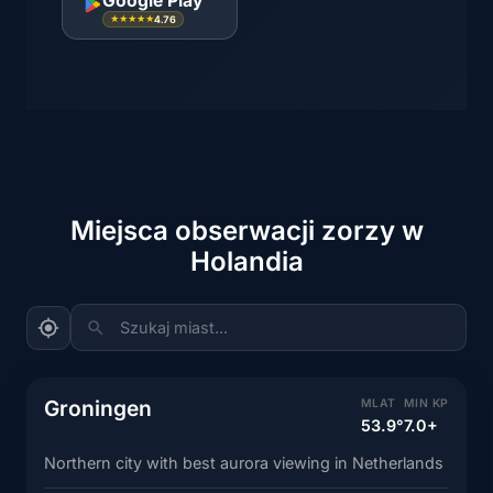
Google Play
4.76
★★★★★
Miejsca obserwacji zorzy w
Holandia
Szukaj miast...
Groningen
MLAT
MIN KP
53.9°
7.0+
Northern city with best aurora viewing in Netherlands