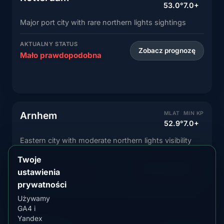
53.0°
7.0+
Major port city with rare northern lights sightings
AKTUALNY STATUS
Zobacz prognozę
Mało prawdopodobna
Arnhem
MLAT
MIN KP
52.9°
7.0+
Eastern city with moderate northern lights visibility
Twoje
AKTUALNY STATUS
Zobacz prognozę
ustawienia
Mało prawdopodobna
prywatności
Używamy
GA4 i
Yandex