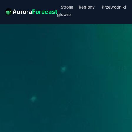
Strona
Regiony
Przewodniki
Aurora
Forecast
główna