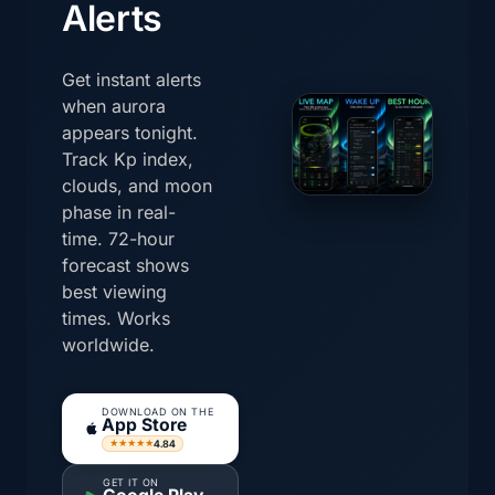
Alerts
Get instant alerts
when aurora
appears tonight.
Track Kp index,
clouds, and moon
phase in real-
time. 72-hour
forecast shows
best viewing
times. Works
worldwide.
DOWNLOAD ON THE
App Store
4.84
★★★★★
GET IT ON