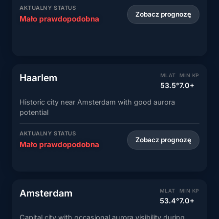
AKTUALNY STATUS
Zobacz prognozę
Mało prawdopodobna
Haarlem
MLAT
MIN KP
53.5°
7.0+
Historic city near Amsterdam with good aurora
potential
AKTUALNY STATUS
Zobacz prognozę
Mało prawdopodobna
Amsterdam
MLAT
MIN KP
53.4°
7.0+
Capital city with occasional aurora visibility during