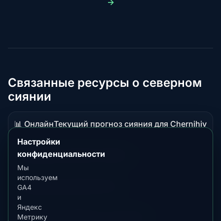
→
Связанные ресурсы о северном
сиянии
📊 Онлайн
Текущий прогноз сияния для Chernihiv
Данные
в
Настройки
реальном
конфиденциальности
📖 Гид
Обзор сияния в Ukraine
Материал-
времени
Мы
руководство
используем
📖 Гид
Лучшее время в Brno
GA4
Материал-
и
руководство
Яндекс
📖 Гид
Лучшее время в Launceston
Метрику