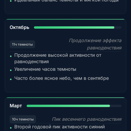
•
92%
Октябрь
Продолжение эффекта
11ч темноты
равноденствия
Продолжение высокой активности от
•
равноденствия
Увеличение часов темноты
•
Часто более ясное небо, чем в сентябре
•
88%
Март
Пик весеннего равноденствия
10ч темноты
Второй годовой пик активности сияний
•