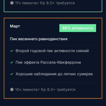
🌑 11ч темнота
⚡ Kp 8.0+ требуется
Март
88% активность
Пик весеннего равноденствия
Второй годовой пик активности сияний
Пик эффекта Рассела-Макферрона
Хорошие наблюдения до летних сумерек
🌑 10ч темнота
⚡ Kp 8.0+ требуется