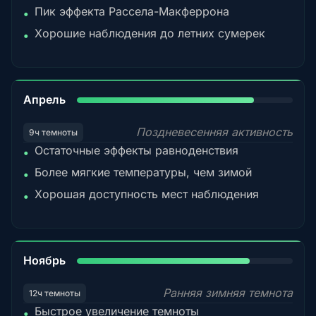
Пик эффекта Рассела-Макферрона
•
Хорошие наблюдения до летних сумерек
•
82%
Апрель
Поздневесенняя активность
9ч темноты
Остаточные эффекты равноденствия
•
Более мягкие температуры, чем зимой
•
Хорошая доступность мест наблюдения
•
80%
Ноябрь
Ранняя зимняя темнота
12ч темноты
Быстрое увеличение темноты
•