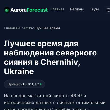
Главная
Регионы
Гиды
Aurora
Forecast
Главная
›
Chernihiv
›
Лучшее время
Лучшее время для
наблюдения северного
сияния в Chernihiv,
Ukraine
Updated
•
10:20 UTC
На основе магнитной широты 48.4° и
исторических данных о сияниях оптимальный
сезон наблюдения в Chernihiv длится с