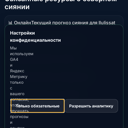
сиянии
📊 Онлайн
Текущий прогноз сияния для Ilulissat
Данные
в
Настройки
реальном
конфиденциальности
📖 Гид
Обзор сияния в Greenland
Материал-
времени
Мы
руководство
используем
📖 Гид
Лучшее время в Aasiaat
GA4
Материал-
и
руководство
Яндекс
📖 Гид
Лучшее время в Qasigiannguit
Метрику
Материал-
только
руководство
с
вашего
⭐ Премиум
Сравнить с Fairbanks
Премиальное
согласия,
направление
чтобы
Только обязательные
Разрешить аналитику
улучшать
прогнозы
и
ссылки