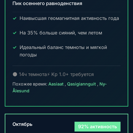
Пик осеннего равноденствия
Наивысшая геомагнитная активность года
На 35% больше сияний, чем летом
Идеальный баланс темноты и мягкой
погоды
🌑 14ч темнота
⚡ Kp 1.0+ требуется
Похожее время:
Aasiaat
,
Qasigiannguit
,
Ny-
Ålesund
Октябрь
92% активность