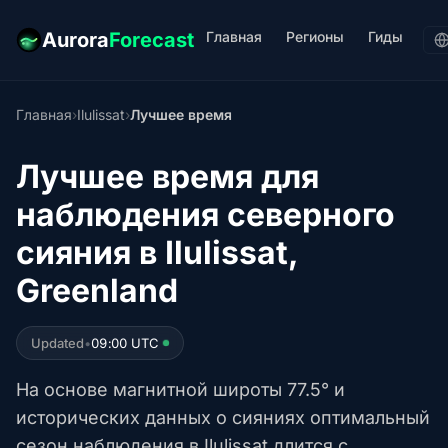
Главная
Регионы
Гиды
Aurora
Forecast
Главная
›
Ilulissat
›
Лучшее время
Лучшее время для
наблюдения северного
сияния в Ilulissat,
Greenland
Updated
•
09:00 UTC
На основе магнитной широты 77.5° и
исторических данных о сияниях оптимальный
сезон наблюдения в Ilulissat длится с