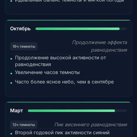
•
92%
Октябрь
Продолжение эффекта
16ч темноты
равноденствия
Продолжение высокой активности от
•
равноденствия
Увеличение часов темноты
•
Часто более ясное небо, чем в сентябре
•
88%
Март
Пик весеннего равноденствия
12ч темноты
Второй годовой пик активности сияний
•