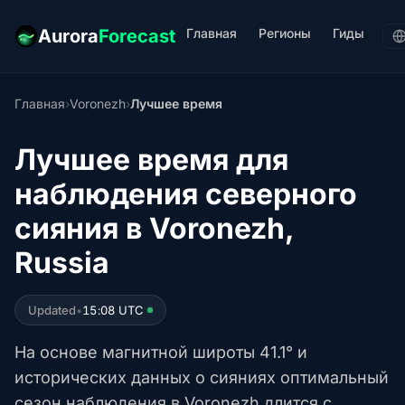
Главная
Регионы
Гиды
Aurora
Forecast
Главная
›
Voronezh
›
Лучшее время
Лучшее время для
наблюдения северного
сияния в Voronezh,
Russia
Updated
•
15:08 UTC
На основе магнитной широты 41.1° и
исторических данных о сияниях оптимальный
сезон наблюдения в Voronezh длится с