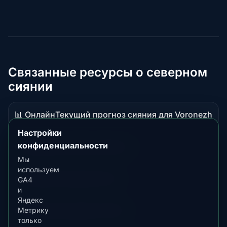
Связанные ресурсы о северном
сиянии
📊 Онлайн
Текущий прогноз сияния для Voronezh
Данные
в
Настройки
реальном
конфиденциальности
📖 Гид
Обзор сияния в Russia
Материал-
времени
Мы
руководство
используем
📖 Гид
Лучшее время в Bar
GA4
Материал-
и
руководство
Яндекс
📖 Гид
Лучшее время в Perth
Метрику
Материал-
только