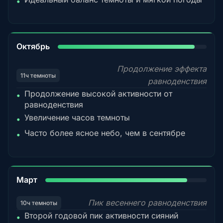
•
92%
Октябрь
Продолжение эффекта
11ч темноты
равноденствия
Продолжение высокой активности от
•
равноденствия
Увеличение часов темноты
•
Часто более ясное небо, чем в сентябре
•
88%
Март
Пик весеннего равноденствия
10ч темноты
Второй годовой пик активности сияний
•