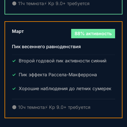
🌑 11ч темнота
⚡ Kp 9.0+ требуется
Март
88% активность
Пик весеннего равноденствия
Второй годовой пик активности сияний
Пик эффекта Рассела-Макферрона
Хорошие наблюдения до летних сумерек
🌑 10ч темнота
⚡ Kp 9.0+ требуется