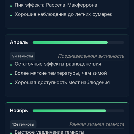
Пик эффекта Рассела-Макферрона
•
Хорошие наблюдения до летних сумерек
•
82%
Апрель
Поздневесенняя активность
9ч темноты
Остаточные эффекты равноденствия
•
Более мягкие температуры, чем зимой
•
Хорошая доступность мест наблюдения
•
80%
Ноябрь
Ранняя зимняя темнота
12ч темноты
Быстрое увеличение темноты
•