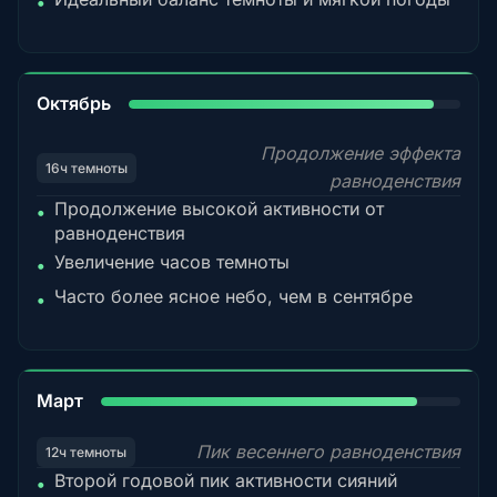
•
92%
Октябрь
Продолжение эффекта
16ч темноты
равноденствия
Продолжение высокой активности от
•
равноденствия
Увеличение часов темноты
•
Часто более ясное небо, чем в сентябре
•
88%
Март
Пик весеннего равноденствия
12ч темноты
Второй годовой пик активности сияний
•