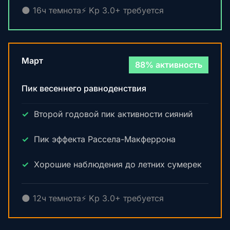
🌑 16ч темнота
⚡ Kp 3.0+ требуется
Март
88% активность
Пик весеннего равноденствия
Второй годовой пик активности сияний
Пик эффекта Рассела-Макферрона
Хорошие наблюдения до летних сумерек
🌑 12ч темнота
⚡ Kp 3.0+ требуется