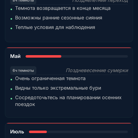
Позднелетний переход
8ч темноты
Темнота возвращается в конце месяца
•
Возможны ранние сезонные сияния
•
Теплые условия для наблюдения
•
35%
Май
Поздневесенние сумерки
6ч темноты
Очень ограниченная темнота
•
Видны только экстремальные бури
•
Сосредоточьтесь на планировании осенних
•
поездок
18%
Июль