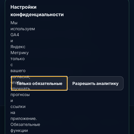
руководство
Настройки
конфиденциальности
📖 Гид
Лучшее время в Arvidsjaur
Материал-
Мы
руководство
используем
⭐ Премиум
Сравнить с Fairbanks
GA4
Премиальное
и
направление
Яндекс
📖 Гид
Локации наблюдения в Yukon
Метрику
Материал-
только
руководство
с
вашего
📖 Гид
Лучшее время в Yukon
Материал-
согласия,
руководство
чтобы
Только обязательные
Разрешить аналитику
улучшать
прогнозы
и
ссылки
на
приложение.
Our
Snow
Lightning
·
MistyWay
·
·
TanPilot
·
Benzio
Обязательные
Apps:
Forecast
Tracker
функции