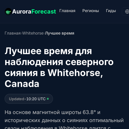
Главная
Регионы
Гиды
Aurora
Forecast
Главная
›
Whitehorse
›
Лучшее время
Лучшее время для
наблюдения северного
сияния в Whitehorse,
Canada
Updated
•
10:20 UTC
На основе магнитной широты 63.8° и
исторических данных о сияниях оптимальный
сезон наблюдения в Whitehorse длится с