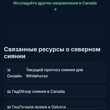
Исследуйте другие направления в Canada
→
Связанные ресурсы о северном
сиянии
📊
Текущий прогноз сияния для
Данные
Онлайн
Whitehorse
в
реальном
📖 Гид
Обзор сияния в Canada
времени
Материал-
руководство
📖 Гид
Лучшее время в Gakona
Материал-