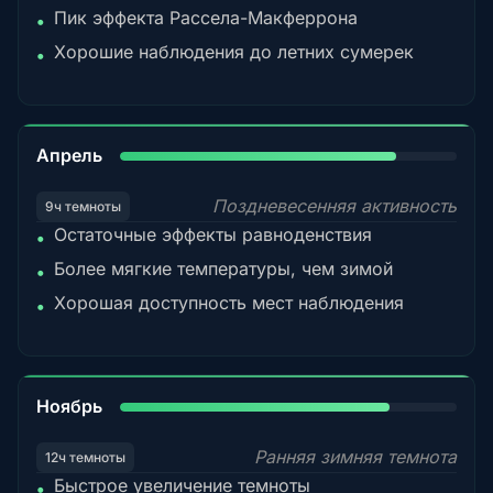
Пик эффекта Рассела-Макферрона
•
Хорошие наблюдения до летних сумерек
•
82%
Апрель
Поздневесенняя активность
9ч темноты
Остаточные эффекты равноденствия
•
Более мягкие температуры, чем зимой
•
Хорошая доступность мест наблюдения
•
80%
Ноябрь
Ранняя зимняя темнота
12ч темноты
Быстрое увеличение темноты
•