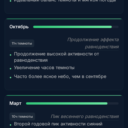
•
92%
Октябрь
Продолжение эффекта
11ч темноты
равноденствия
Продолжение высокой активности от
•
равноденствия
Увеличение часов темноты
•
Часто более ясное небо, чем в сентябре
•
88%
Март
Пик весеннего равноденствия
10ч темноты
Второй годовой пик активности сияний
•