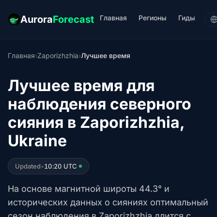
Главная
Регионы
Гиды
Aurora
Forecast
Главная
›
Zaporizhzhia
›
Лучшее время
Лучшее время для
наблюдения северного
сияния в Zaporizhzhia,
Ukraine
Updated
•
10:20 UTC
На основе магнитной широты 44.3° и
исторических данных о сияниях оптимальный
сезон наблюдения в Zaporizhzhia длится с