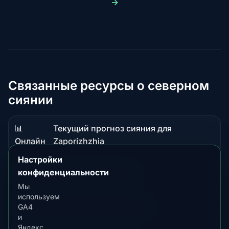
→
Связанные ресурсы о северном
сиянии
📊
Текущий прогноз сияния для
Данные
Онлайн
Zaporizhzhia
в
Настройки
реальном
конфиденциальности
📖 Гид
Обзор сияния в Ukraine
времени
Материал-
Мы
руководство
используем
📖 Гид
Лучшее время в Wellington
GA4
Материал-
и
руководство
Яндекс