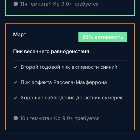
🌑 11ч темнота
⚡ Kp 9.0+ требуется
Март
88% активность
Пик весеннего равноденствия
Второй годовой пик активности сияний
Пик эффекта Рассела-Макферрона
Хорошие наблюдения до летних сумерек
🌑 10ч темнота
⚡ Kp 9.0+ требуется