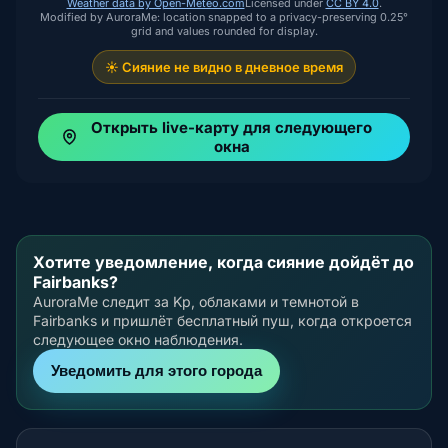
Weather data by Open-Meteo.com
Licensed under
CC BY 4.0
.
Modified by AuroraMe: location snapped to a privacy-preserving 0.25°
grid and values rounded for display.
☀️ Сияние не видно в дневное время
Открыть live-карту для следующего
окна
Хотите уведомление, когда сияние дойдёт до
Fairbanks?
AuroraMe следит за Kp, облаками и темнотой в
Fairbanks и пришлёт бесплатный пуш, когда откроется
следующее окно наблюдения.
Уведомить для этого города