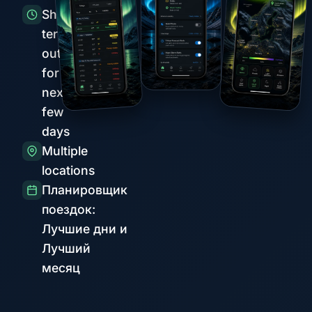
Short-
term
outlook
for the
next
few
days
Multiple
locations
Планировщик
поездок:
Лучшие дни и
Лучший
месяц