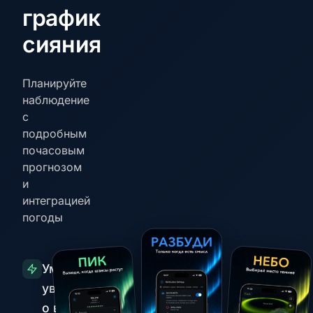
график
сияния
Планируйте
наблюдение
с
подробным
почасовым
прогнозом
и
интеграцией
погоды
Умные
уведомления
о всплесках