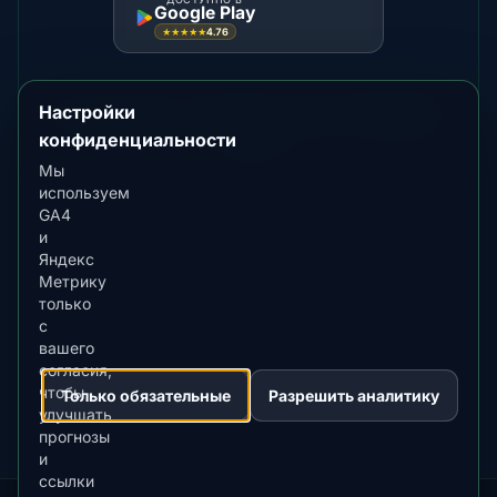
Google Play
4.76
★★★★★
Настройки
Для более яркого сияния рассмотрите
Yellowknife
,
Tromsø
конфиденциальности
Мы
используем
GA4
и
Яндекс
ЗАГРУЗИТЕ В
App Store
Метрику
4.84
★★★★★
только
с
ДОСТУПНО В
вашего
Google Play
согласия,
4.76
★★★★★
чтобы
Только обязательные
Разрешить аналитику
улучшать
прогнозы
и
ссылки