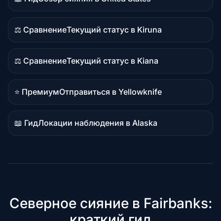
Материал-
руководство
⚖️ Сравнение
Текущий статус в Kiruna
Сравнительный
контент
⚖️ Сравнение
Текущий статус в Kiana
Сравнительный
контент
⭐ Премиум
Отправиться в Yellowknife
Премиальное
направление
📖 Гид
Локации наблюдения в Alaska
Материал-
руководство
Северное сияние в Fairbanks:
краткий гид