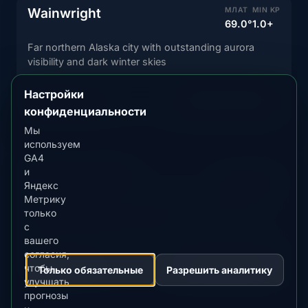
Wainwright
МЛАТ
MIN KP
69.0°
1.0+
Far northern Alaska city with outstanding aurora
visibility and dark winter skies
ТЕКУЩИЙ СТАТУС
Настройки
Смотреть прогноз
Маловероятно
конфиденциальности
Мы
используем
GA4
и
Anaktuvuk Pass
МЛАТ
MIN KP
Яндекс
68.0°
1.0+
Метрику
Far northern Alaska city with outstanding aurora
только
visibility and dark winter skies
с
вашего
согласия,
ТЕКУЩИЙ СТАТУС
Смотреть прогноз
чтобы
Маловероятно
Только обязательные
Разрешить аналитику
улучшать
прогнозы