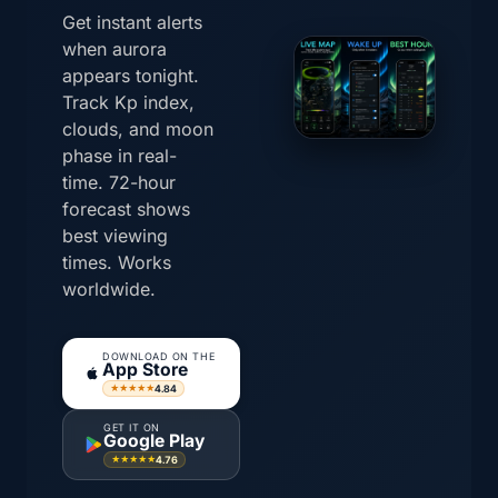
Get instant alerts
when aurora
appears tonight.
Track Kp index,
clouds, and moon
phase in real-
time. 72-hour
forecast shows
best viewing
times. Works
worldwide.
DOWNLOAD ON THE
App Store
4.84
★★★★★
GET IT ON
Google Play
4.76
★★★★★