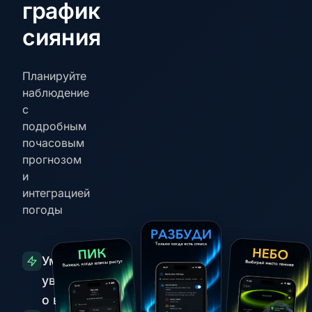
график
сияния
Планируйте
наблюдение
с
подробным
почасовым
прогнозом
и
интеграцией
погоды
Умные
уведомления
о всплесках