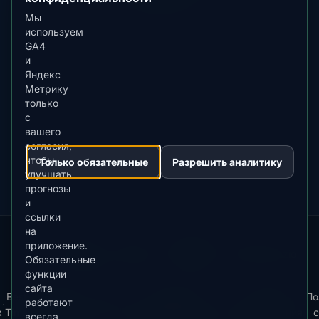
Мы
используем
GA4
и
Яндекс
ЗАГРУЗИТЕ В
App Store
Метрику
4.84
★★★★★
только
с
ДОСТУПНО В
вашего
Google Play
согласия,
4.76
★★★★★
чтобы
Только обязательные
Разрешить аналитику
улучшать
прогнозы
и
ссылки
на
приложение.
Our
Snow
Lightning
·
MistyWay
·
·
TanPilot
·
Benzio
Обязательные
Apps:
Forecast
Tracker
функции
сайта
Best
Скачать
Политика
Условия
По
работают
·
·
·
News
·
·
·
x
Time
приложение
конфиденциальности
использования
c
всегда.