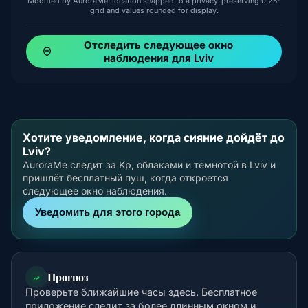
Modified by AuroraMe: location snapped to a privacy-preserving 0.25°
grid and values rounded for display.
Отследить следующее окно
наблюдения для Lviv
Хотите уведомление, когда сияние дойдёт до
Lviv?
AuroraMe следит за Kp, облаками и темнотой в Lviv и
пришлёт бесплатный пуш, когда откроется
следующее окно наблюдения.
Уведомить для этого города
Прогноз
Проверьте ближайшие часы здесь. Бесплатное
приложение следит за более длинным окном и