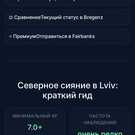
Сравнительный
контент
⚖️ Сравнение
Текущий статус в Bregenz
Сравнительный
контент
⭐ Премиум
Отправиться в Fairbanks
Премиальное
направление
Северное сияние в Lviv:
краткий гид
МИНИМАЛЬНЫЙ KP
ЧАСТОТА
НАБЛЮДЕНИЙ
7.0+
очень редко