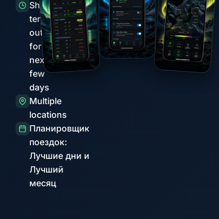
Short-
term
outlook
for the
next
few
days
Multiple
locations
Планировщик
поездок:
Лучшие дни и
Лучший
месяц