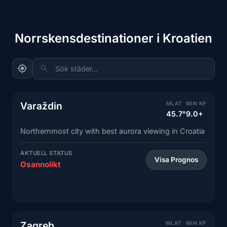
Norrskensdestinationer i Kroatien
Sök städer...
Varaždin
MLAT
MIN KP
45.7°
9.0+
Northernmost city with best aurora viewing in Croatia
AKTUELL STATUS
Visa Prognos
Osannolikt
Zagreb
MLAT
MIN KP