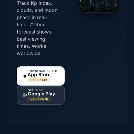
Track Kp index,
clouds, and moon
phase in real-
time. 72-hour
forecast shows
best viewing
times. Works
worldwide.
DOWNLOAD ON THE
App Store
4.84
★★★★★
GET IT ON
Google Play
4.76
★★★★★