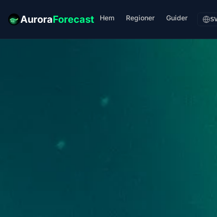
Hem
Regioner
Guider
Aurora
Forecast
S