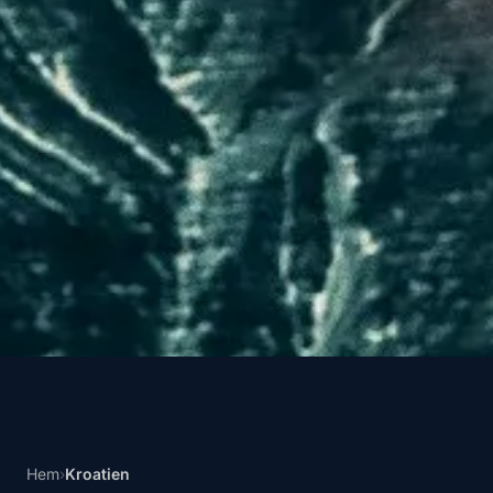
Hem
›
Kroatien