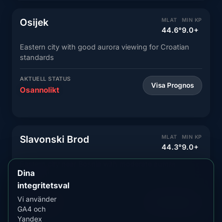
Osijek
MLAT
MIN KP
44.6°
9.0+
Eastern city with good aurora viewing for Croatian
standards
AKTUELL STATUS
Visa Prognos
Osannolikt
Slavonski Brod
MLAT
MIN KP
44.3°
9.0+
Eastern city near Bosnia with moderate aurora
Dina
potential
integritetsval
AKTUELL STATUS
Vi använder
Visa Prognos
Osannolikt
GA4 och
Yandex