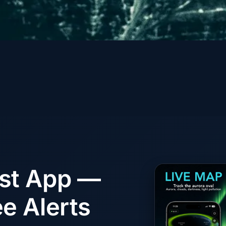
ast App —
e Alerts