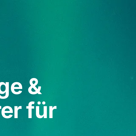
ge &
r für