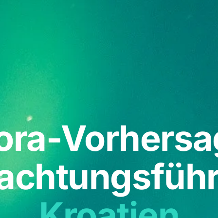
ora-Vorhersa
achtungsführe
Kroatien