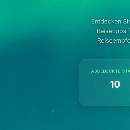
Entdecken Si
Reisetipps 
Reiseempfe
ABGEDECKTE ST
10