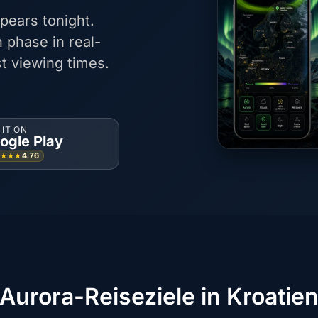
pears tonight.
 phase in real-
t viewing times.
 IT ON
ogle Play
4.76
★★★★
Aurora-Reiseziele in Kroatie