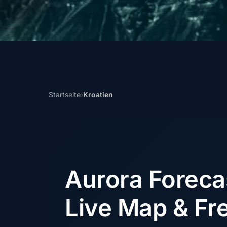
Startseite
›
Kroatien
Aurora Forec
Live Map & Fre