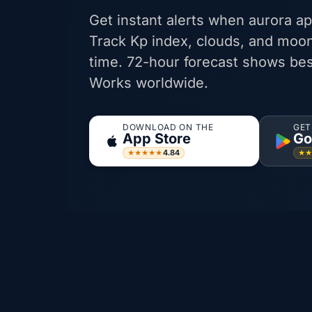
Get instant alerts when aurora ap
Track Kp index, clouds, and moon
time. 72-hour forecast shows bes
Works worldwide.
DOWNLOAD ON THE
GET
App Store
Go
4.84
★★★★★
★