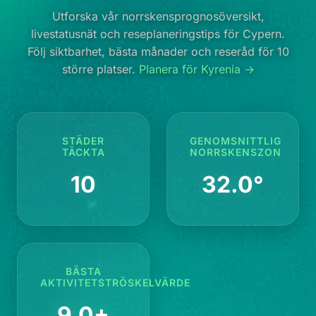
Utforska vår norrskensprognosöversikt,
livestatusnät och reseplaneringstips för Cypern.
Följ siktbarhet, bästa månader och reseråd för 10
större platser.
Planera för Kyrenia →
STÄDER
GENOMSNITTLIG
TÄCKTA
NORRSKENSZON
10
32.0°
BÄSTA
AKTIVITETSTRÖSKELVÄRDE
9.0+