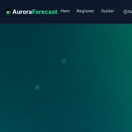
Hem
Regioner
Guider
Aurora
Forecast
S