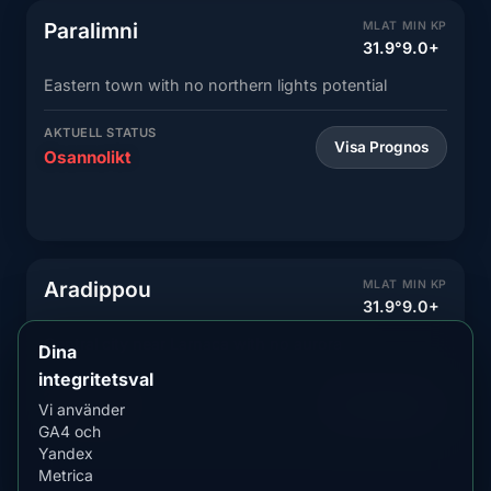
Paralimni
MLAT
MIN KP
31.9°
9.0+
Eastern town with no northern lights potential
AKTUELL STATUS
Visa Prognos
Osannolikt
Aradippou
MLAT
MIN KP
31.9°
9.0+
Central city near Larnaca with no aurora
Dina
integritetsval
AKTUELL STATUS
Visa Prognos
Vi använder
Osannolikt
GA4 och
Yandex
Metrica