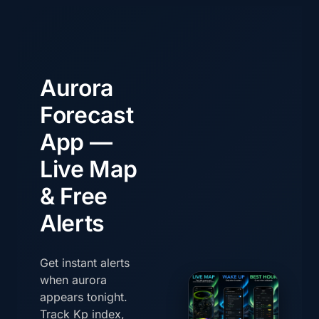
Aurora
Forecast
App —
Live Map
& Free
Alerts
Get instant alerts
when aurora
appears tonight.
Track Kp index,