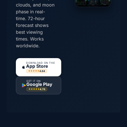
clouds, and moon
phase in real-
time. 72-hour
forecast shows
best viewing
times. Works
worldwide.
DOWNLOAD ON THE
App Store
4.84
★★★★★
GET IT ON
Google Play
4.76
★★★★★