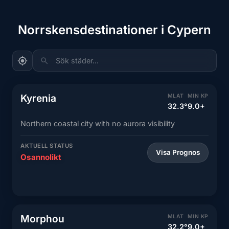
Norrskensdestinationer i Cypern
Sök städer...
Kyrenia
MLAT
MIN KP
32.3°
9.0+
Northern coastal city with no aurora visibility
AKTUELL STATUS
Visa Prognos
Osannolikt
Morphou
MLAT
MIN KP
32.2°
9.0+