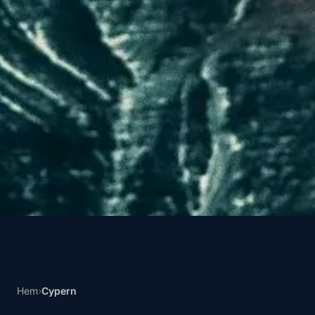
Hem
›
Cypern