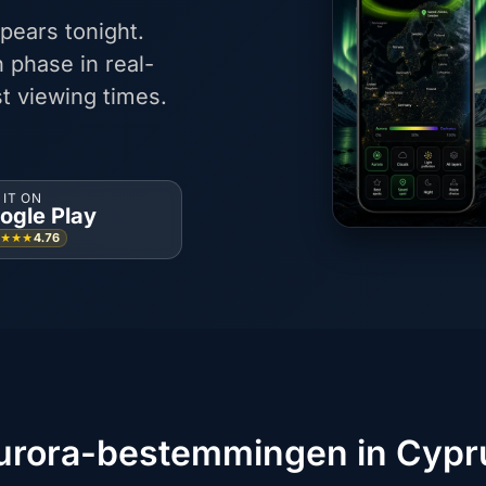
pears tonight.
 phase in real-
t viewing times.
 IT ON
ogle Play
4.76
★★★★
urora-bestemmingen in Cypr