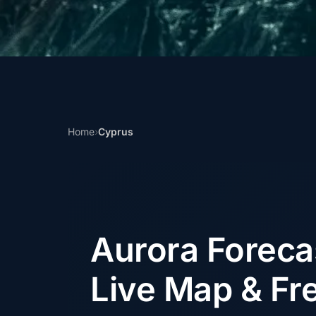
Home
›
Cyprus
Aurora Forec
Live Map & Fre