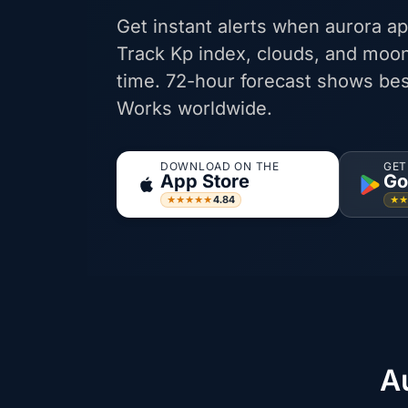
Get instant alerts when aurora ap
Track Kp index, clouds, and moon
time. 72-hour forecast shows bes
Works worldwide.
DOWNLOAD ON THE
GET
App Store
Go
4.84
★★★★★
★
A