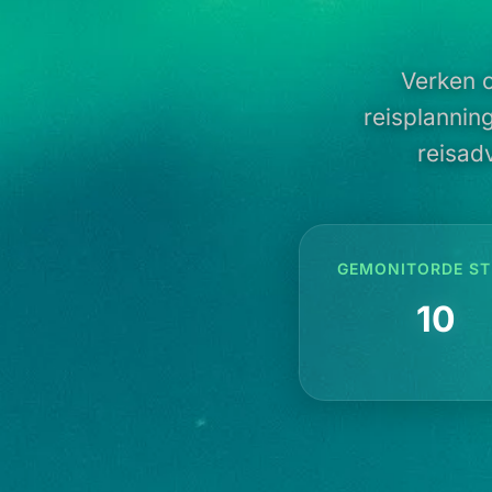
Verken o
reisplannin
reisadv
GEMONITORDE ST
10