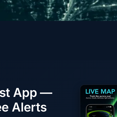
ast App —
e Alerts