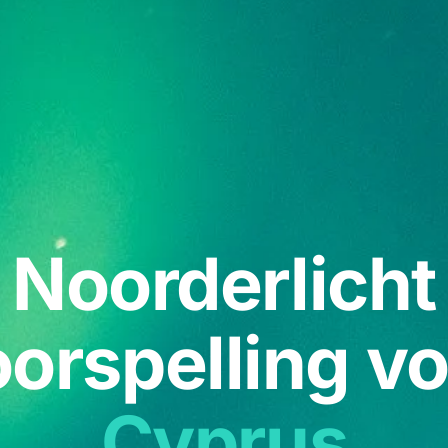
Noorderlicht
orspelling v
Cyprus