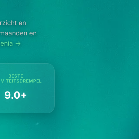
rzicht en
e maanden en
renia →
BESTE
IVITEITSDREMPEL
9.0+