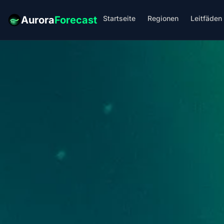
Startseite
Regionen
Leitfäden
Aurora
Forecast