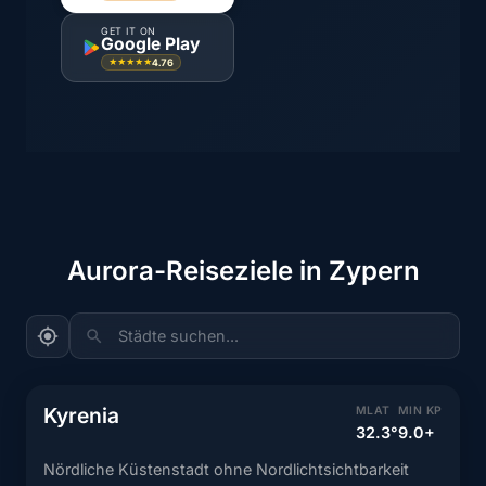
GET IT ON
Google Play
4.76
★★★★★
Aurora-Reiseziele in Zypern
Städte suchen...
Kyrenia
MLAT
MIN KP
32.3°
9.0+
Nördliche Küstenstadt ohne Nordlichtsichtbarkeit