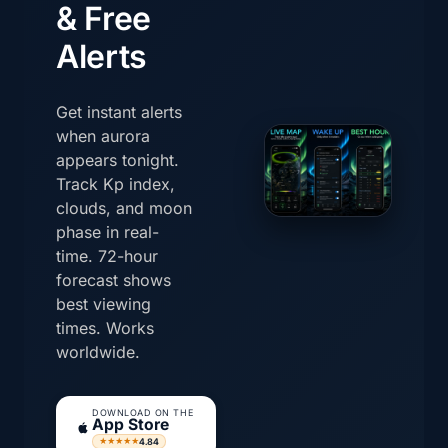
& Free
Alerts
Get instant alerts
when aurora
appears tonight.
Track Kp index,
clouds, and moon
phase in real-
time. 72-hour
forecast shows
best viewing
times. Works
worldwide.
DOWNLOAD ON THE
App Store
4.84
★★★★★