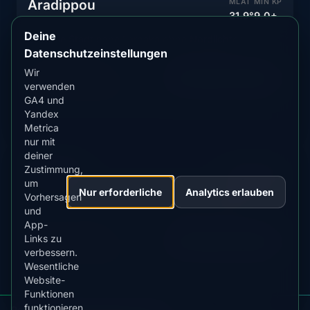
Aradippou
MLAT
MIN KP
31.9°
9.0+
Deine
Zentrale Stadt nahe Larnaka ohne Nordlichter
Datenschutzeinstellungen
AKTUELLER STATUS
Wir
Vorhersage anzeigen
Unwahrscheinlich
verwenden
GA4 und
Yandex
Metrica
nur mit
deiner
Larnaca
MLAT
MIN KP
Zustimmung,
31.8°
9.0+
um
Nur erforderliche
Analytics erlauben
Vorhersagen
Östliche Küstenstadt ohne Nordlichtsichtbarkeit
und
App-
AKTUELLER STATUS
Links zu
Vorhersage anzeigen
Unwahrscheinlich
verbessern.
Wesentliche
Website-
Funktionen
funktionieren
Polarlicht-Warnungen für Zypern