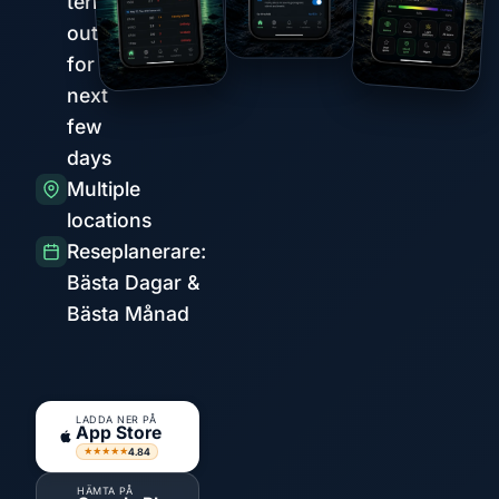
term
outlook
for the
next
few
days
Multiple
locations
Reseplanerare:
Bästa Dagar &
Bästa Månad
LADDA NER PÅ
App Store
4.84
★★★★★
HÄMTA PÅ