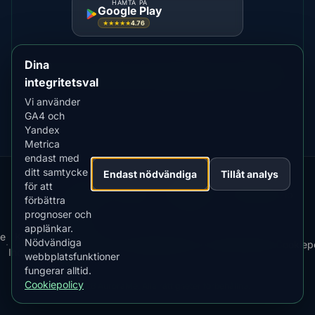
HÄMTA PÅ
Google Play
4.76
★★★★★
Dina
För starkare norrsken, överväg
Fairbanks
,
Yellowknife
integritetsval
Vi använder
GA4 och
Yandex
Metrica
endast med
ditt samtycke
Endast nödvändiga
Tillåt analys
för att
Our
Snow
Lightning
·
MistyWay
·
·
TanPilot
·
Benzio
förbättra
Apps:
Forecast
Tracker
prognoser och
applänkar.
Ladda
LADDA NER PÅ
e
Kp
Best
App Store
Nödvändiga
·
·
·
Ner
·
News
·
Integritetspolicy
·
Användarvillkor
·
Cookiepo
Index
Time
4.84
★★★★★
webbplatsfunktioner
App
fungerar alltid.
HÄMTA PÅ
Google Play
Cookiepolicy
© 2026 AuroraMe. Alla rättigheter förbehållna.
4.76
★★★★★