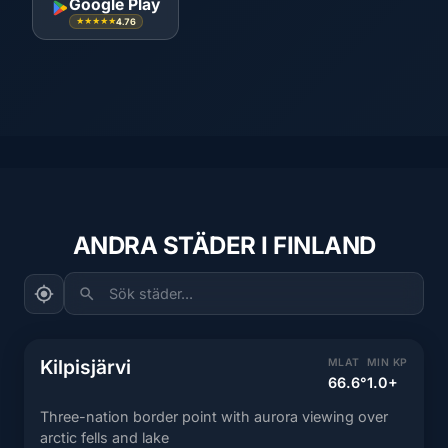
Google Play
4.76
★★★★★
ANDRA STÄDER I FINLAND
Sök städer...
Kilpisjärvi
MLAT
MIN KP
66.6°
1.0+
Three-nation border point with aurora viewing over
arctic fells and lake