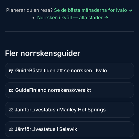
Planerar du en resa?
Se de bästa månaderna för Ivalo →
•
Norrsken i kväll — alla städer →
Fler norrskensguider
📖 Guide
Bästa tiden att se norrsken i Ivalo
Guideinnehåll
📖 Guide
Finland norrskensöversikt
Guideinnehåll
⚖️ Jämför
Livestatus i Manley Hot Springs
Jämförelseinnehåll
⚖️ Jämför
Livestatus i Selawik
Jämförelseinnehåll