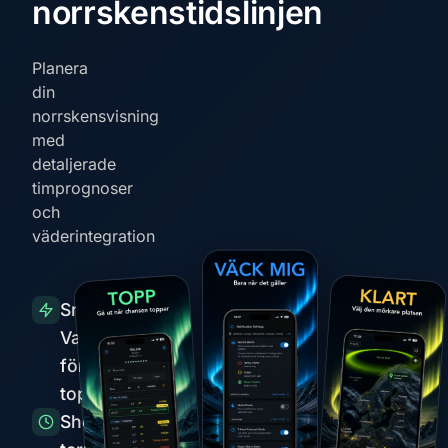
norrskenstidslinjen
Planera
din
norrskensvisning
med
detaljerade
timprognoser
och
väderintegration
Smarta
Varningar
före
toppar
Short-