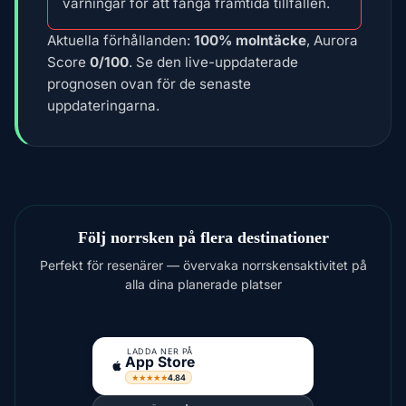
varningar för att fånga framtida tillfällen.
Aktuella förhållanden:
100% molntäcke
, Aurora
Score
0/100
. Se den live-uppdaterade
prognosen ovan för de senaste
uppdateringarna.
Följ norrsken på flera destinationer
Perfekt för resenärer — övervaka norrskensaktivitet på
alla dina planerade platser
LADDA NER PÅ
App Store
4.84
★★★★★