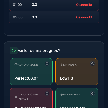
01:00
3.3
Osannolikt
02:00
3.3
Osannolikt
Varför denna prognos?
AURORA ZONE
KP INDEX
Perfect
66.0°
Low
1.3
CLOUD COVER
MOONLIGHT
IMPACT