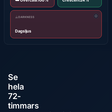
☁️ Overcast
100%
Crescent
24%
DARKNESS
Dagsljus
Se
hela
72-
timmars