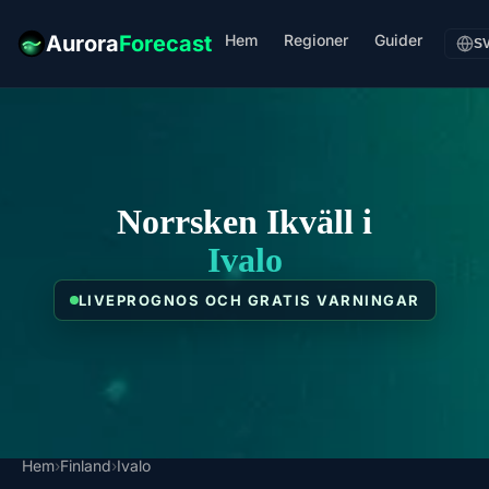
Hem
Regioner
Guider
Aurora
Forecast
S
Norrsken Ikväll i
Ivalo
LIVEPROGNOS OCH GRATIS VARNINGAR
Hem
›
Finland
›
Ivalo