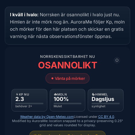
I kväll i Ivalo:
Norrsken är osannolikt i Ivalo just nu.
Himlen är inte mörk nog än. AuroraMe följer Kp, moln
och mörker för den här platsen och skickar en gratis
varning när nästa observationsfönster öppnas.
NORRSKENSSIKTBARHET NU
OSANNOLIKT
Vänta på mörker
KP NU
MOLN
HIMMEL
2.3
100%
Dagsljus
behöver 2+
Mulet
synlighet
Weather data by Open-Meteo.com
Licensed under
CC BY 4.0
.
Modified by AuroraMe: location snapped to a privacy-preserving 0.25°
grid and values rounded for display.