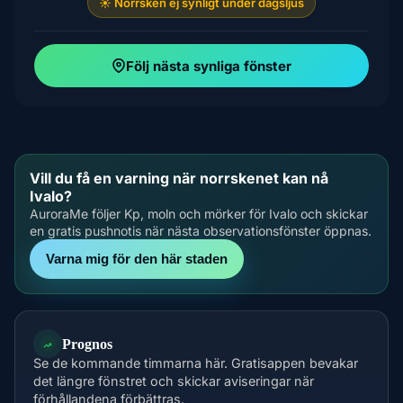
☀️ Norrsken ej synligt under dagsljus
Följ nästa synliga fönster
Vill du få en varning när norrskenet kan nå
Ivalo?
AuroraMe följer Kp, moln och mörker för Ivalo och skickar
en gratis pushnotis när nästa observationsfönster öppnas.
Varna mig för den här staden
Prognos
Se de kommande timmarna här. Gratisappen bevakar
det längre fönstret och skickar aviseringar när
förhållandena förbättras.