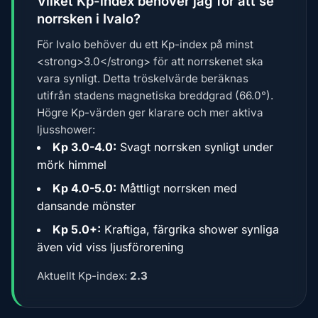
Vilket Kp-index behöver jag för att se
norrsken i Ivalo?
För Ivalo behöver du ett Kp-index på minst
<strong>3.0</strong> för att norrskenet ska
vara synligt. Detta tröskelvärde beräknas
utifrån stadens magnetiska breddgrad (66.0°).
Högre Kp-värden ger klarare och mer aktiva
ljusshower:
Kp 3.0-4.0:
Svagt norrsken synligt under
mörk himmel
Kp 4.0-5.0:
Måttligt norrsken med
dansande mönster
Kp 5.0+:
Kraftiga, färgrika shower synliga
även vid viss ljusförorening
Aktuellt Kp-index:
2.3