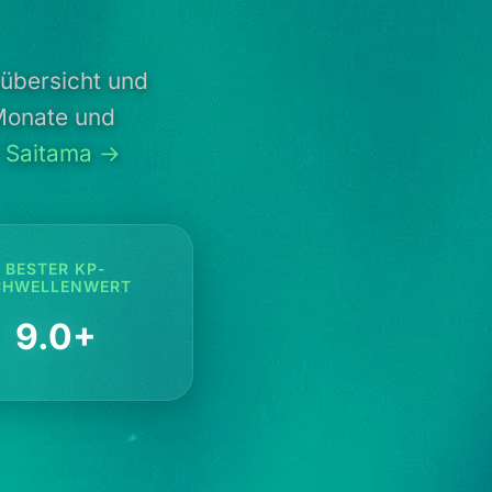
übersicht und
 Monate und
r Saitama →
BESTER KP-
CHWELLENWERT
9.0+