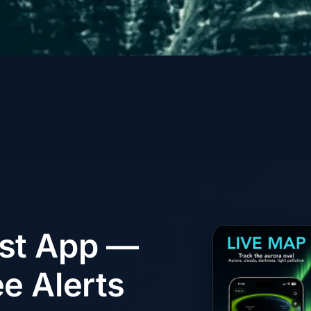
ast App —
e Alerts