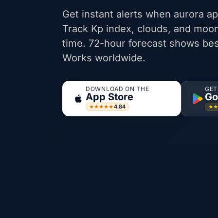
Get instant alerts when aurora ap
Track Kp index, clouds, and moon
time. 72-hour forecast shows bes
Works worldwide.
DOWNLOAD ON THE
GET
App Store
Go
4.84
★★★★★
★