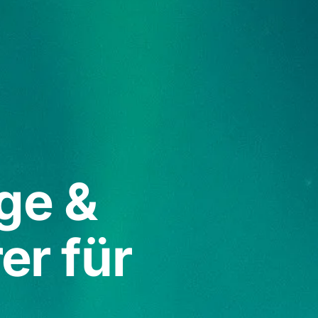
ge &
r für