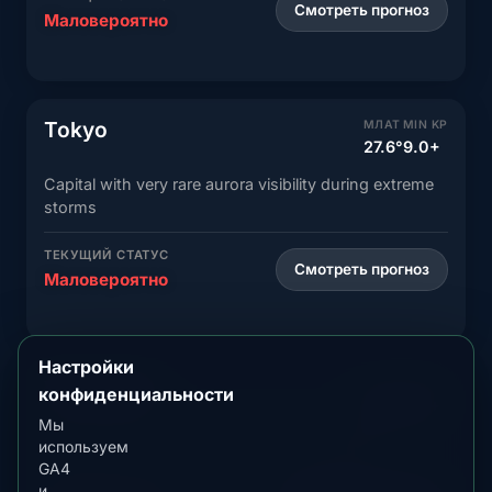
Смотреть прогноз
Маловероятно
Tokyo
МЛАТ
MIN KP
27.6°
9.0+
Capital with very rare aurora visibility during extreme
storms
ТЕКУЩИЙ СТАТУС
Смотреть прогноз
Маловероятно
Настройки
Yokohama
МЛАТ
MIN KP
конфиденциальности
27.4°
9.0+
Мы
Port city near Tokyo with rare aurora sightings
используем
GA4
и
ТЕКУЩИЙ СТАТУС