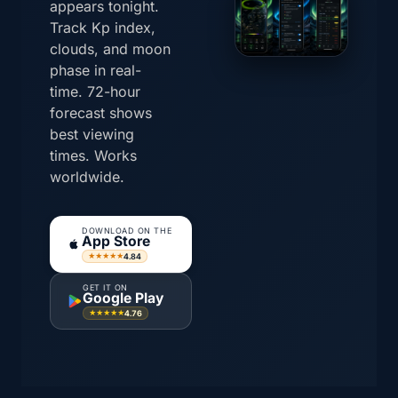
appears tonight.
Track Kp index,
clouds, and moon
phase in real-
time. 72-hour
forecast shows
best viewing
times. Works
worldwide.
DOWNLOAD ON THE
App Store
4.84
★★★★★
GET IT ON
Google Play
4.76
★★★★★