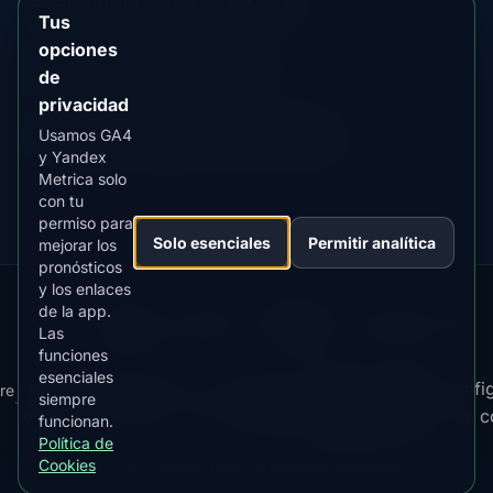
📖 Guía
Mejor época en Lakselv
Contenido
Tus
de
opciones
guía
📖 Guía
Mejor época en Alta
de
Contenido
privacidad
de
guía
Usamos GA4
⭐ Premium
Comparar con Fairbanks
Destino
y Yandex
premium
Metrica solo
con tu
permiso para
Solo esenciales
Permitir analítica
mejorar los
pronósticos
y los enlaces
de la app.
Our
Snow
Lightning
·
MistyWay
·
·
TanPilot
·
Benzio
Las
Apps:
Forecast
Tracker
funciones
esenciales
Términos
Política
Confi
re
Kp
Best
Descargar
Política de
siempre
·
·
·
·
News
·
·
de
·
de
·
Index
Time
app
Privacidad
de c
funcionan.
Servicio
Cookies
Política de
Cookies
© 2026 AuroraMe. Todos los derechos reservados.