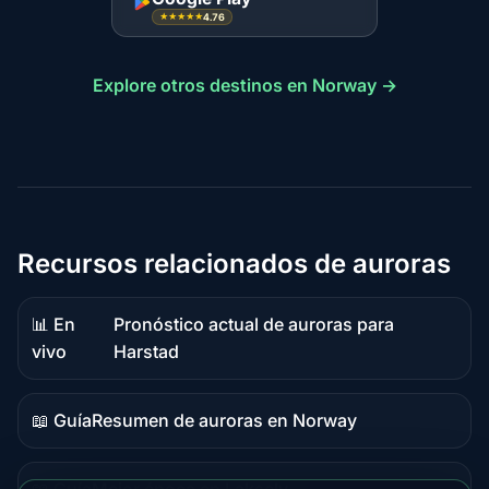
4.76
★★★★★
Explore otros destinos en Norway →
Recursos relacionados de auroras
📊 En
Pronóstico actual de auroras para
Datos
vivo
Harstad
en
vivo
📖 Guía
Resumen de auroras en Norway
Contenido
de
guía