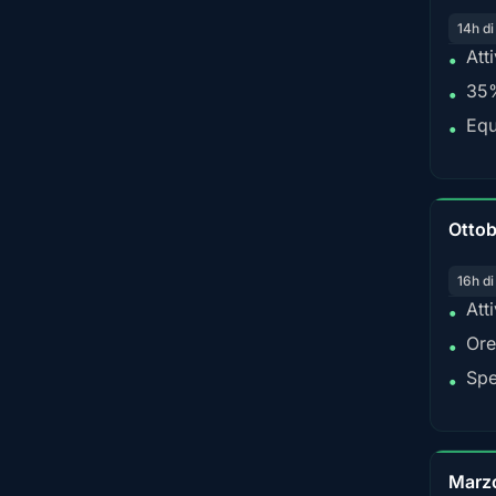
14h di
Att
•
35%
•
Equ
•
Ottob
16h di
Att
•
Ore
•
Spe
•
Marz