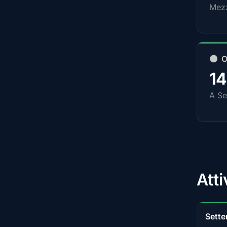
Mezz
🌑 
1
A Se
Att
Sett