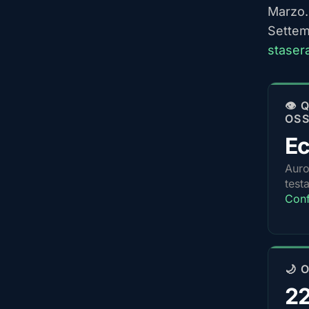
Marzo. 
Settem
staser
👁️
OSS
Ec
Auro
test
Conf
🌙 
2