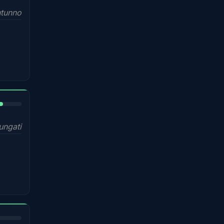
utunno
%
ungati