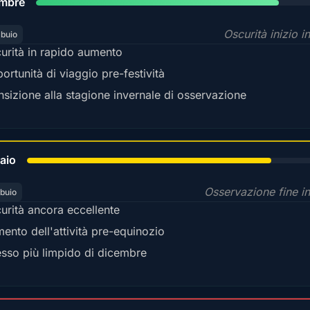
mbre
Oscurità inizio i
 buio
urità in rapido aumento
ortunità di viaggio pre-festività
nsizione alla stagione invernale di osservazione
78%
aio
Osservazione fine i
 buio
urità ancora eccellente
ento dell'attività pre-equinozio
sso più limpido di dicembre
35%