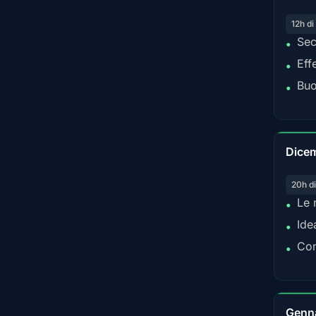
12h di
Sec
•
Eff
•
Buo
•
Dice
20h di
Le 
•
Ide
•
Con
•
Genn