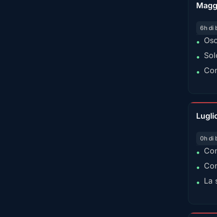
Magg
6h di 
Osc
•
Sol
•
Con
•
Lugli
0h di 
Con
•
Con
•
La 
•