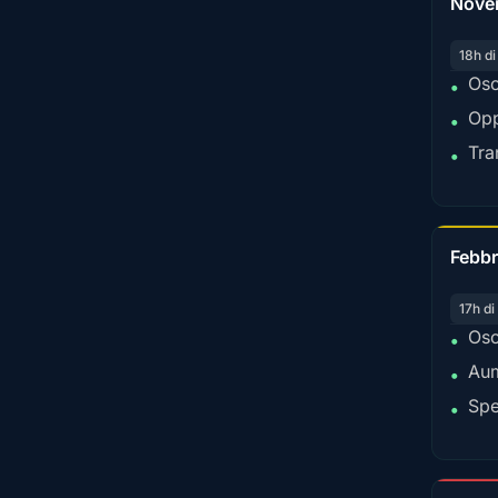
Nove
18h di
Osc
•
Opp
•
Tra
•
Febbr
17h di
Osc
•
Aum
•
Spe
•