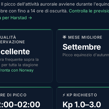
Il picco dell'attività aurorale avviene durante l'equin
bre con fino a 14 ore di oscurità.
Controlla le previsi
a per Harstad →
 QUALITÀ
🌟 MESE MIGLIORE
ERVAZIONE
Settembre
cellente
Picco equinozio d'autun
ra frequente sopra la
a per tutta la stagione
ronta con Norway
ORE DI PICCO
⚡ KP RICHIESTO
2:00-02:00
Kp 1.0–3.0