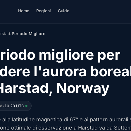
Home
Regioni
Guide
rstad
›
Periodo Migliore
riodo migliore per
dere l'aurora borea
Harstad, Norway
ed
•
10:20 UTC
 alla latitudine magnetica di 67° e ai pattern aurorali s
gione ottimale di osservazione a Harstad va da Sette