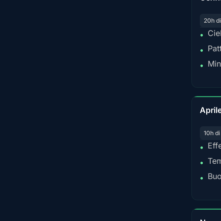
20h di
Cie
•
Pat
•
Min
•
April
10h di
Eff
•
Tem
•
Buo
•