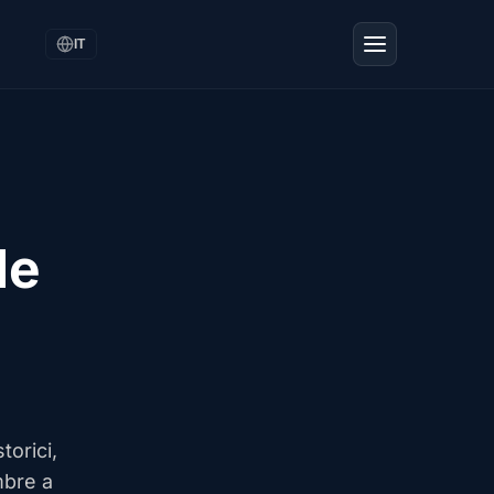
IT
le
torici,
mbre a