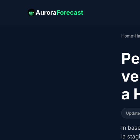
Aurora
Forecast
Home
›
Ha
Pe
ve
a 
Updat
In base
la sta