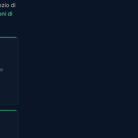
ozio di
oni di
no