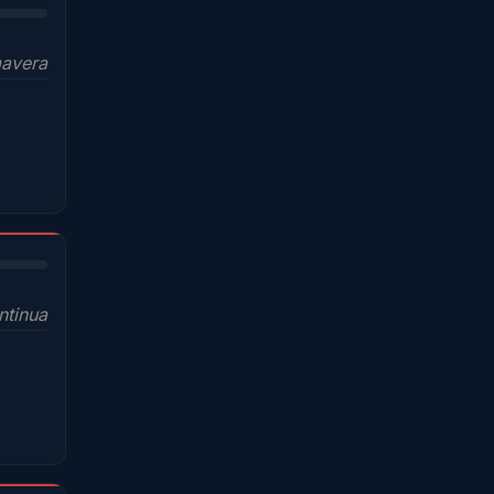
mavera
ntinua