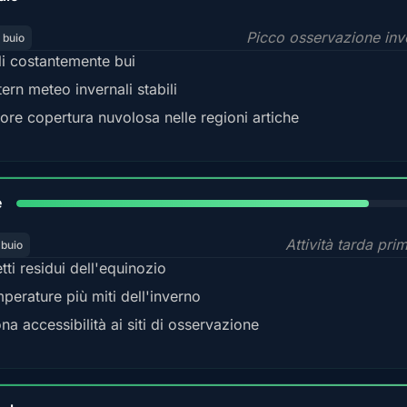
Picco osservazione inv
 buio
li costantemente bui
tern meteo invernali stabili
ore copertura nuvolosa nelle regioni artiche
82%
e
Attività tarda pri
 buio
etti residui dell'equinozio
perature più miti dell'inverno
na accessibilità ai siti di osservazione
80%