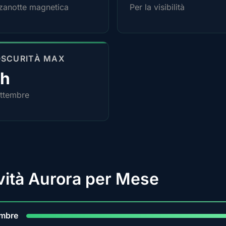
anotte magnetica
Per la visibilità
OSCURITÀ MAX
4h
ttembre
ività Aurora per Mese
9
embre