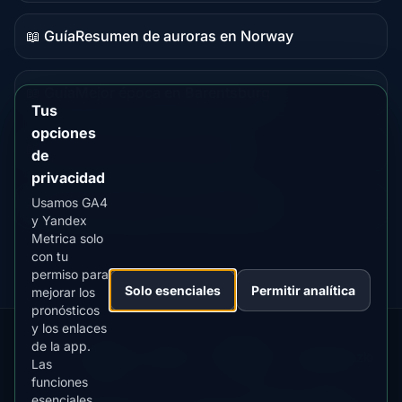
en
vivo
📖 Guía
Resumen de auroras en Norway
Contenido
de
guía
📖 Guía
Mejor época en Barentsburg
Contenido
Tus
de
opciones
guía
📖 Guía
Mejor época en Sisimiut
de
Contenido
privacidad
de
guía
Usamos GA4
⭐ Premium
Comparar con Fairbanks
Destino
y Yandex
premium
Metrica solo
con tu
permiso para
Solo esenciales
Permitir analítica
mejorar los
pronósticos
y los enlaces
de la app.
Our
Snow
Lightning
·
MistyWay
·
·
TanPilot
·
Benzio
Las
Apps:
Forecast
Tracker
funciones
esenciales
Términos
Política