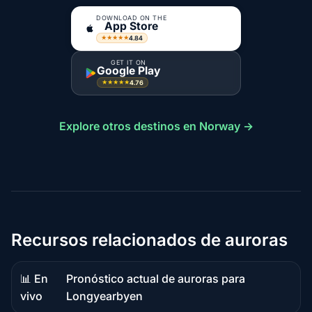
DOWNLOAD ON THE
App Store
4.84
★★★★★
GET IT ON
Google Play
4.76
★★★★★
Explore otros destinos en Norway →
Recursos relacionados de auroras
📊 En
Pronóstico actual de auroras para
Datos
vivo
Longyearbyen