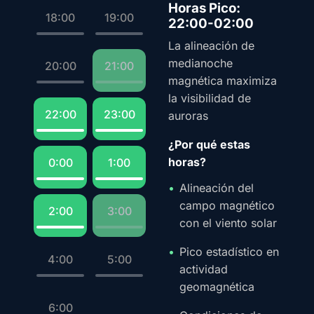
Horas Pico:
18:00
19:00
22:00-02:00
La alineación de
medianoche
20:00
21:00
magnética maximiza
la visibilidad de
22:00
23:00
auroras
¿Por qué estas
horas?
0:00
1:00
Alineación del
campo magnético
2:00
3:00
con el viento solar
Pico estadístico en
4:00
5:00
actividad
geomagnética
6:00