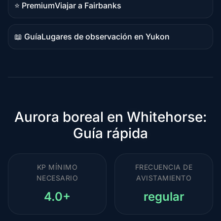
⭐ Premium
Viajar a Fairbanks
Destino
premium
📖 Guía
Lugares de observación en Yukon
Contenido
de
guía
Aurora boreal en Whitehorse:
Guía rápida
KP MÍNIMO
FRECUENCIA DE
NECESARIO
AVISTAMIENTO
4.0+
regular