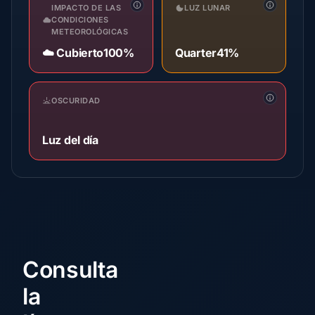
IMPACTO DE LAS
LUZ LUNAR
CONDICIONES
METEOROLÓGICAS
☁️ Cubierto
100%
Quarter
41%
OSCURIDAD
Luz del día
Consulta
la