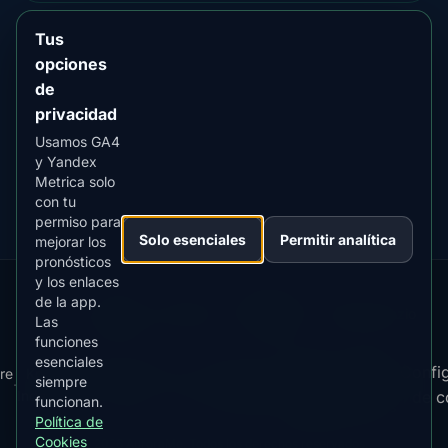
Tus
opciones
DESCARGAR EN EL
App Store
de
4.84
★★★★★
privacidad
DISPONIBLE EN
Usamos GA4
Google Play
y Yandex
4.76
★★★★★
Metrica solo
con tu
permiso para
Solo esenciales
Permitir analítica
mejorar los
pronósticos
y los enlaces
de la app.
Our
Snow
Lightning
·
MistyWay
·
·
TanPilot
·
Benzio
Las
Apps:
Forecast
Tracker
funciones
esenciales
Términos
Política
Confi
re
Kp
Best
Descargar
Política de
siempre
·
·
·
·
News
·
·
de
·
de
·
Index
Time
app
Privacidad
de c
funcionan.
Servicio
Cookies
Política de
Cookies
© 2026 AuroraMe. Todos los derechos reservados.