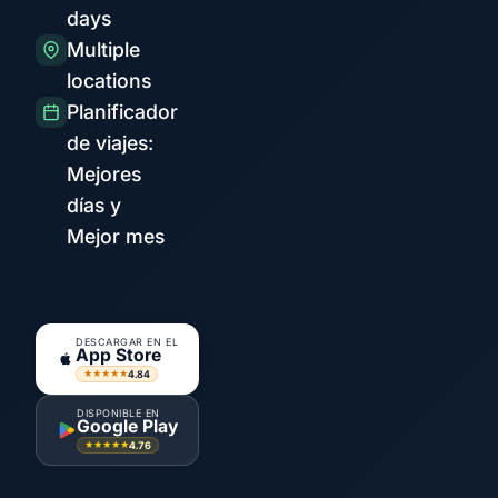
days
Multiple
locations
Planificador
de viajes:
Mejores
días y
Mejor mes
DESCARGAR EN EL
App Store
4.84
★★★★★
DISPONIBLE EN
Google Play
4.76
★★★★★