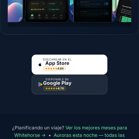
DESCARGAR EN EL
App Store
4.84
★★★★★
DISPONIBLE EN
Google Play
4.76
★★★★★
¿Planificando un viaje?
Ver los mejores meses para
Whitehorse →
•
Auroras esta noche — todas las