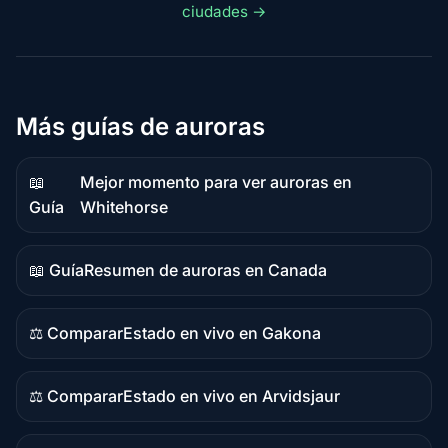
ciudades →
Más guías de auroras
📖
Mejor momento para ver auroras en
Contenido
Guía
Whitehorse
de
guía
📖 Guía
Resumen de auroras en Canada
Contenido
de
guía
⚖️ Comparar
Estado en vivo en Gakona
Contenido
comparativo
⚖️ Comparar
Estado en vivo en Arvidsjaur
Contenido
comparativo