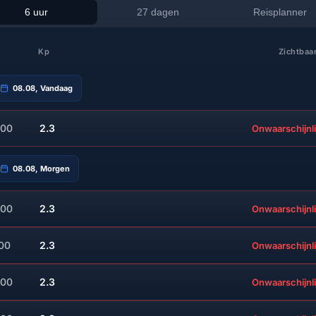
6 uur
27 dagen
Reisplanner
Kp
Zichtbaa
08.08, Vandaag
:00
2.3
Onwaarschijnli
08.08, Morgen
:00
2.3
Onwaarschijnli
:00
2.3
Onwaarschijnli
:00
2.3
Onwaarschijnli