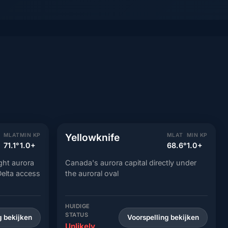
Yellowknife
MLAT
MIN KP
MLAT
MIN KP
71.1°
1.0+
68.6°
1.0+
ight aurora
Canada's aurora capital directly under
elta access
the auroral oval
HUIDIGE
STATUS
g bekijken
Voorspelling bekijken
Unlikely