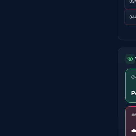
03
04
P
☁