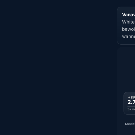
Vanav
White
bewol
wanne
K
2.
3+ n
Modifi