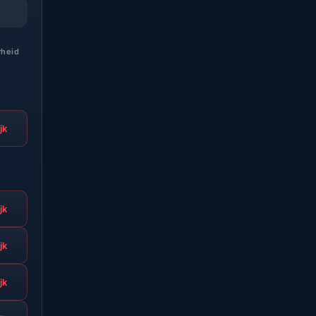
rheid
jk
jk
jk
jk