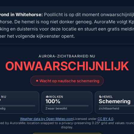
ond in Whitehorse:
Poollicht is op dit moment onwaarschijnlij
horse. De hemel is nog niet donker genoeg. AuroraMe volgt Kp
king en duisternis voor deze locatie en stuurt een gratis meldi
er het volgende kijkvenster opent.
AURORA-ZICHTBAARHEID NU
ONWAARSCHIJNLIJK
Wacht op nautische schemering
P NU
WOLKEN
HEMEL
7
100%
Schemering
odig
Zwaar bewolkt
zichtbaarheid
Weather data by Open-Meteo.com
Licensed under
CC BY 4.0
.
ed by AuroraMe: location snapped to a privacy-preserving 0.25° grid and values roun
display.