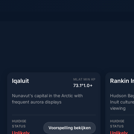
Iqaluit
Rankin I
MLAT
MIN KP
73.1°
1.0+
Nunavut's capital in the Arctic with
Hudson Bay 
frequent aurora displays
Inuit cultu
viewing
HUIDIGE
HUIDIGE
STATUS
STATUS
Voorspelling bekijken
Unlikely
Unlikely