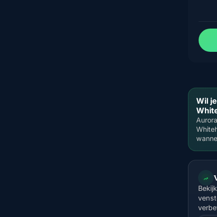
Wil j
Whit
Aurora
Whiteh
wannee
Bekij
venst
verbe