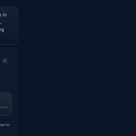
k in
,
ng
ded for