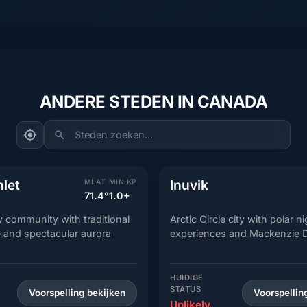
ANDERE STEDEN IN CANADA
Steden zoeken...
nlet
Inuvik
MLAT
MIN KP
71.4°
1.0+
community with traditional
Arctic Circle city with polar n
re and spectacular aurora
experiences and Mackenzie D
HUIDIGE
STATUS
Voorspelling bekijken
Voorspellin
Unlikely