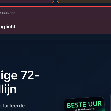
DARKNESS
aglicht
dige 72-
lijn
tailleerde