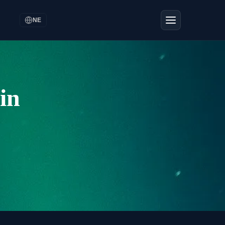
NE
in