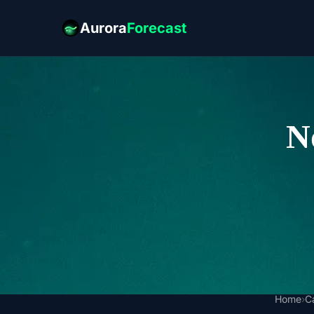
Aurora
Forecast
N
Home
›
C