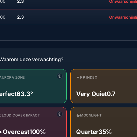
:00
2.3
Onwaarschijnli
:00
2.3
Onwaarschijnli
Waarom deze verwachting?
AURORA ZONE
KP INDEX
erfect
63.3°
Very Quiet
0.7
CLOUD COVER IMPACT
MOONLIGHT
️ Overcast
100%
Quarter
35%