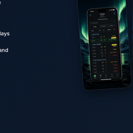
e
days
aand