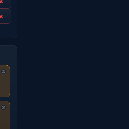
jk
jk