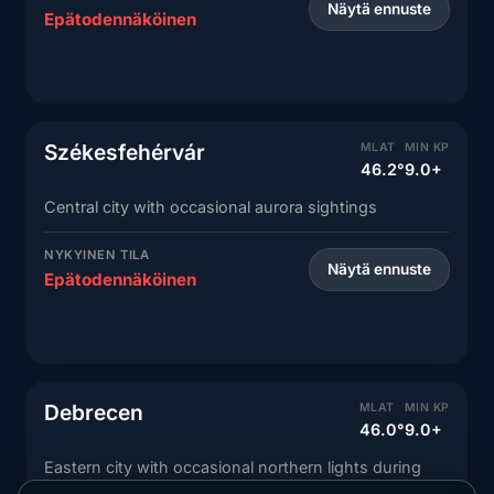
Näytä ennuste
Epätodennäköinen
Székesfehérvár
MLAT
MIN KP
46.2°
9.0+
Central city with occasional aurora sightings
NYKYINEN TILA
Näytä ennuste
Epätodennäköinen
Debrecen
MLAT
MIN KP
46.0°
9.0+
Eastern city with occasional northern lights during
major events