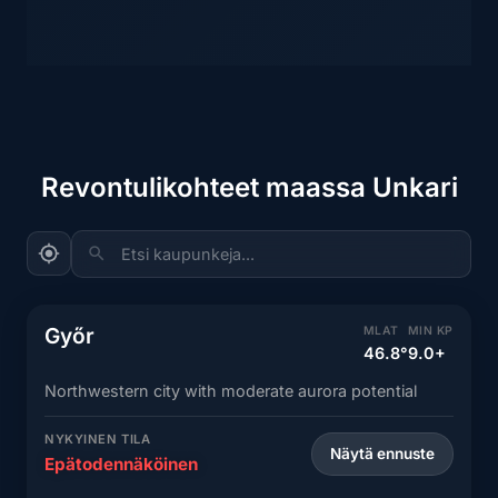
Revontulikohteet maassa Unkari
Etsi kaupunkeja...
Győr
MLAT
MIN KP
46.8°
9.0+
Northwestern city with moderate aurora potential
NYKYINEN TILA
Näytä ennuste
Epätodennäköinen