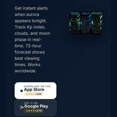
Get instant alerts
when aurora
appears tonight.
Track Kp index,
clouds, and moon
phase in real-
time. 72-hour
forecast shows
best viewing
times. Works
worldwide.
DOWNLOAD ON THE
App Store
4.84
★★★★★
GET IT ON
Google Play
4.76
★★★★★