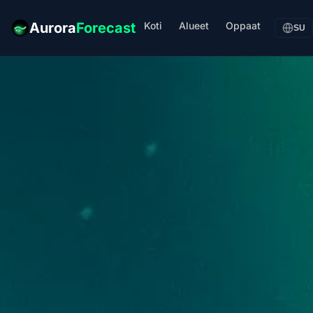
Koti
Alueet
Oppaat
Aurora
Forecast
SU