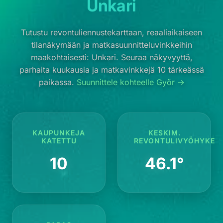
Unkari
Tutustu revontuliennustekarttaan, reaaliaikaiseen
tilanäkymään ja matkasuunnitteluvinkkeihin
maakohtaisesti: Unkari. Seuraa näkyvyyttä,
parhaita kuukausia ja matkavinkkejä 10 tärkeässä
paikassa.
Suunnittele kohteelle Győr →
KAUPUNKEJA
KESKIM.
KATETTU
REVONTULIVYÖHYKE
10
46.1°