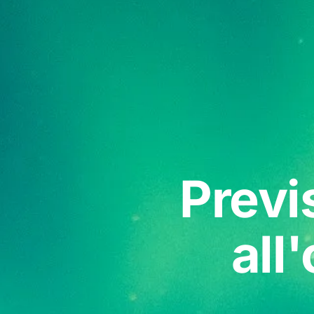
Previ
all