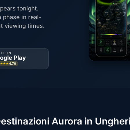
pears tonight.
 phase in real-
t viewing times.
 IT ON
ogle Play
4.76
★★★★
estinazioni Aurora in Ungher