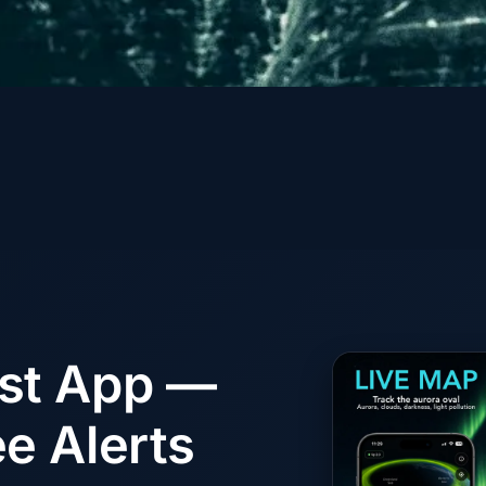
ast App —
e Alerts