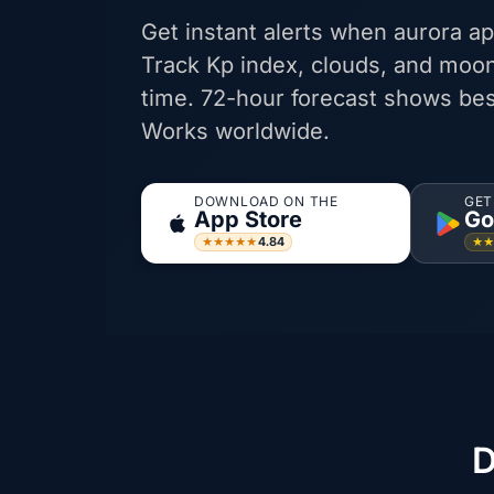
Get instant alerts when aurora ap
Track Kp index, clouds, and moon
time. 72-hour forecast shows bes
Works worldwide.
DOWNLOAD ON THE
GET
App Store
Go
4.84
★★★★★
★
D