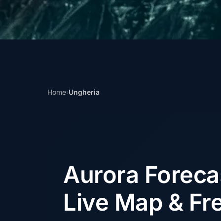
Home
›
Ungheria
Aurora Forec
Live Map & Fre