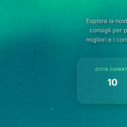
Esplora la nost
consigli per p
migliori e i con
CITTÀ COPER
10