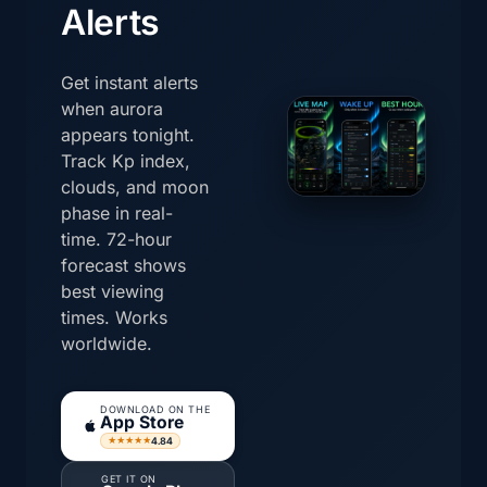
Alerts
Get instant alerts
when aurora
appears tonight.
Track Kp index,
clouds, and moon
phase in real-
time. 72-hour
forecast shows
best viewing
times. Works
worldwide.
DOWNLOAD ON THE
App Store
4.84
★★★★★
GET IT ON