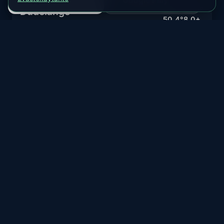
App Store
Google Play
Dudelange
MLAT
MIN KP
50.4°
8.0+
Southern city with rare aurora visibility
NYKYINEN TILA
Näytä ennuste
Epätodennäköinen
Remich
MLAT
MIN KP
50.4°
8.0+
Southeastern city with minimal aurora potential
NYKYINEN TILA
Näytä ennuste
Epätodennäköinen