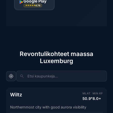
Google Play
4.76
★★★★★
Revontulikohteet maassa
Luxemburg
Etsi kaupunkeja...
Wiltz
MLAT
MIN KP
50.9°
8.0+
Northernmost city with good aurora visibility