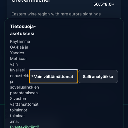
50.5°
8.0+
Eastern wine region with rare aurora sightings
Tietosuoja-
NYKYINEN TILA
Näytä ennuste
Epätodennäköinen
asetuksesi
Käytämme
GA4:ää ja
Yandex
Metricaa
vain
Esch-sur-Alzette
MLAT
MIN KP
luvallasi
50.4°
8.0+
ennusteiden
Vain välttämättömät
Salli analytiikka
ja
Southern city with rare northern lights sightings
sovelluslinkkien
parantamiseen.
NYKYINEN TILA
Näytä ennuste
Sivuston
Epätodennäköinen
välttämättömät
toiminnot
Revontulihälytykset maahan Luxemburg
toimivat
Kp, pilvet, kuu ja hälytykset sovelluksessa
aina.
LATAA
HANKI HETI
Evästekäytäntö