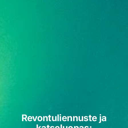
Revontuliennuste ja
katseluopas: