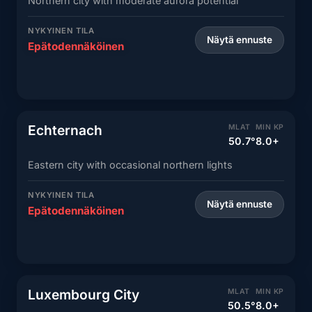
Northern city with moderate aurora potential
NYKYINEN TILA
Näytä ennuste
Epätodennäköinen
Echternach
MLAT
MIN KP
50.7°
8.0+
Eastern city with occasional northern lights
NYKYINEN TILA
Näytä ennuste
Epätodennäköinen
Luxembourg City
MLAT
MIN KP
50.5°
8.0+