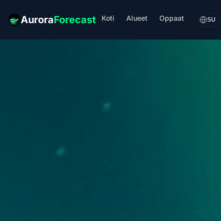
Koti
Alueet
Oppaat
Aurora
Forecast
SU