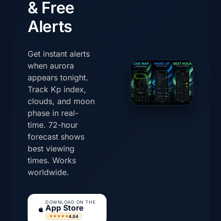
& Free
Alerts
Get instant alerts
when aurora
appears tonight.
Track Kp index,
clouds, and moon
phase in real-
time. 72-hour
forecast shows
best viewing
times. Works
worldwide.
DOWNLOAD ON THE
App Store
4.84
★★★★★