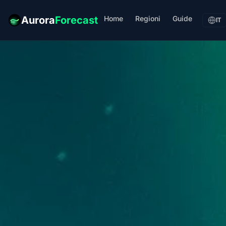
Home
Regioni
Guide
Aurora
Forecast
IT