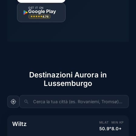
GET IT ON
Google Play
4.76
★★★★★
Destinazioni Aurora in
Lussemburgo
Cerca la tua città (es. Rovaniemi, Tromsø)...
Wiltz
MLAT
MIN KP
50.9°
8.0+