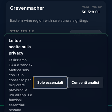
Grevenmacher
MLAT
MIN KP
50.5°
8.0+
Eastern wine region with rare aurora sightings
STATO ATTUALE
Vedi Previsioni
Improbabile
Le tue
scelte sulla
privacy
Utilizziamo
GA4 e Yandex
Esch-sur-Alzette
MLAT
MIN KP
Metrica solo
50.4°
8.0+
con il tuo
Southern city with rare northern lights sightings
consenso per
Solo essenziali
Consenti analisi
migliorare
previsioni e
STATO ATTUALE
Vedi Previsioni
link all’app. Le
Improbabile
funzioni
essenziali
restano
Ricevi avvisi aurora per Lussemburgo