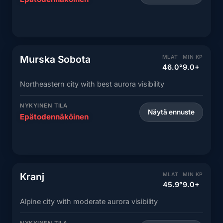
Murska Sobota
MLAT
MIN KP
46.0°
9.0+
Northeastern city with best aurora visibility
NYKYINEN TILA
Näytä ennuste
Epätodennäköinen
Kranj
MLAT
MIN KP
45.9°
9.0+
Alpine city with moderate aurora visibility
NYKYINEN TILA