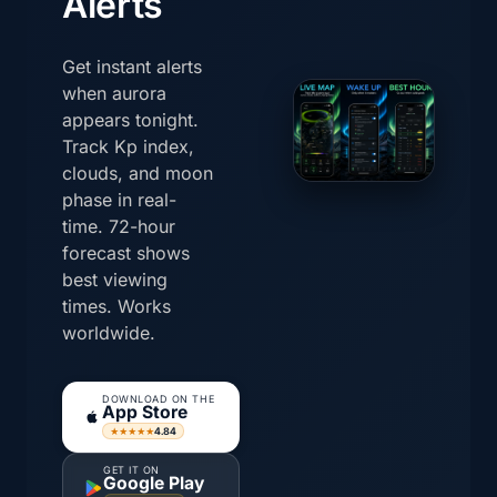
Alerts
Get instant alerts
when aurora
appears tonight.
Track Kp index,
clouds, and moon
phase in real-
time. 72-hour
forecast shows
best viewing
times. Works
worldwide.
DOWNLOAD ON THE
App Store
4.84
★★★★★
GET IT ON
Google Play