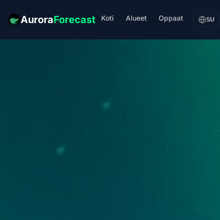
Koti
Alueet
Oppaat
Aurora
Forecast
SU