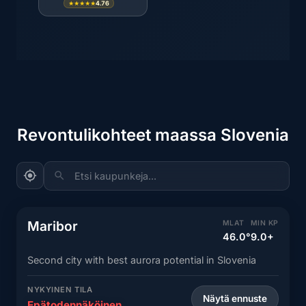
4.76
★★★★★
Revontulikohteet maassa Slovenia
Etsi kaupunkeja...
Maribor
MLAT
MIN KP
46.0°
9.0+
Second city with best aurora potential in Slovenia
NYKYINEN TILA
Näytä ennuste
Epätodennäköinen