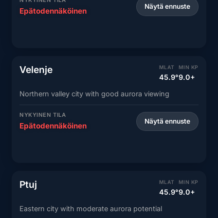
Näytä ennuste
Epätodennäköinen
Velenje
MLAT
MIN KP
45.9°
9.0+
Northern valley city with good aurora viewing
NYKYINEN TILA
Näytä ennuste
Epätodennäköinen
Ptuj
MLAT
MIN KP
45.9°
9.0+
Eastern city with moderate aurora potential