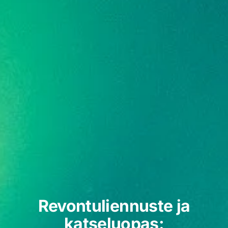
Revontuliennuste ja
katseluopas: