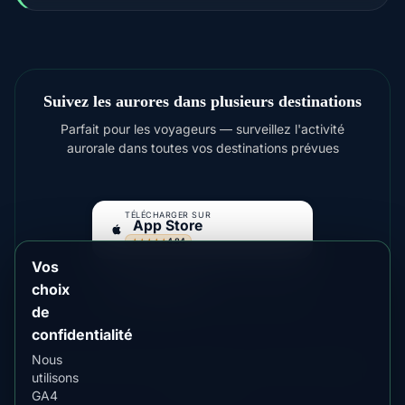
Suivez les aurores dans plusieurs destinations
Parfait pour les voyageurs — surveillez l'activité
aurorale dans toutes vos destinations prévues
TÉLÉCHARGER SUR
App Store
4.84
★★★★★
Vos
DISPONIBLE SUR
Google Play
choix
4.76
★★★★★
de
confidentialité
Nous
Pour des aurores plus lumineuses, envisagez
Fairbanks
utilisons
,
Yellowknife
GA4