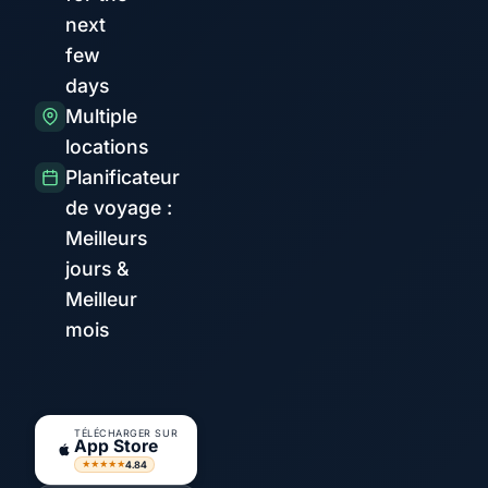
next
few
days
Multiple
locations
Planificateur
de voyage :
Meilleurs
jours &
Meilleur
mois
TÉLÉCHARGER SUR
App Store
4.84
★★★★★