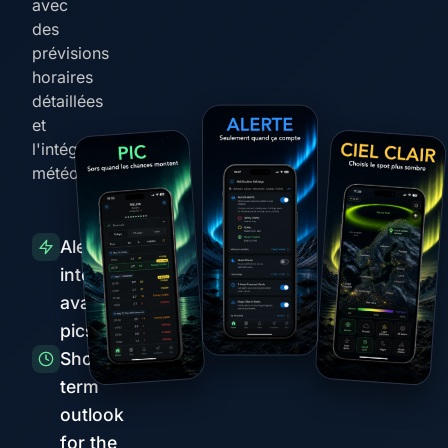
avec
des
prévisions
horaires
détaillées
et
l'intégration
météo
Alertes
intelligentes
avant les
pics
Short-
term
outlook
for the