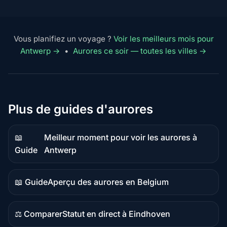
Vous planifiez un voyage ?
Voir les meilleurs mois pour
Antwerp →
•
Aurores ce soir — toutes les villes →
Plus de guides d'aurores
📖
Meilleur moment pour voir les aurores à
Contenu
Guide
Antwerp
guide
📖 Guide
Aperçu des aurores en Belgium
Contenu
guide
⚖️ Comparer
Statut en direct à Eindhoven
Contenu