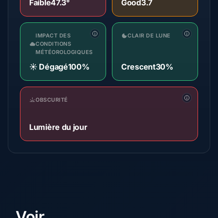
Faible
47.3°
Good
3.7
IMPACT DES
CLAIR DE LUNE
CONDITIONS
MÉTÉOROLOGIQUES
☀️ Dégagé
100%
Crescent
30%
OBSCURITÉ
Lumière du jour
Voir