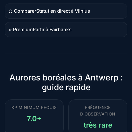
comparatif
⚖️ Comparer
Statut en direct à Vilnius
Contenu
comparatif
⭐ Premium
Partir à Fairbanks
Destination
premium
Aurores boréales à Antwerp :
guide rapide
KP MINIMUM REQUIS
FRÉQUENCE
D'OBSERVATION
7.0+
très rare