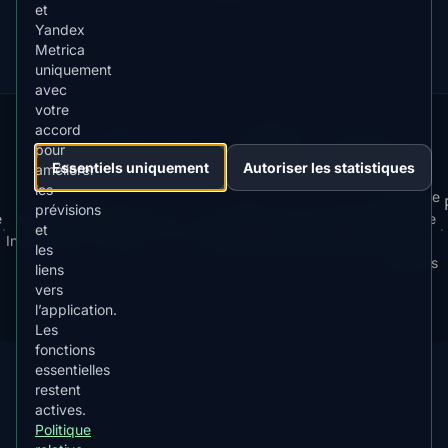
et
Yandex
Metrica
uniquement
avec
votre
accord
Our
Snow
Lightning
·
MistyWay
·
·
TanPilot
·
Benzio
pour
Apps:
Forecast
Tracker
Essentiels uniquement
Autoriser les statistiques
améliorer
les
Politique
prévisions
e
Kp
Best
Télécharger
Politique de
Conditions
relative
·
·
·
·
News
·
·
·
·
et
Index
Time
l'app
Confidentialité
d'Utilisation
aux
les
Cookies
liens
vers
© 2026 AuroraMe. Tous droits réservés.
l’application.
Les
fonctions
essentielles
restent
actives.
TÉLÉCHARGER SUR
App Store
Politique
4.84
★★★★★