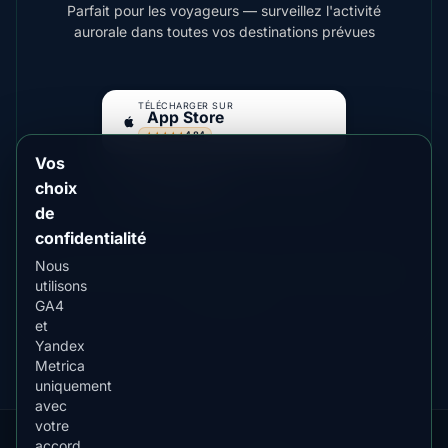
Parfait pour les voyageurs — surveillez l'activité
aurorale dans toutes vos destinations prévues
TÉLÉCHARGER SUR
App Store
4.84
★★★★★
Vos
DISPONIBLE SUR
Google Play
choix
4.76
★★★★★
de
confidentialité
Nous
Pour des aurores plus lumineuses, envisagez
Fairbanks
utilisons
,
Yellowknife
GA4
et
Yandex
Metrica
uniquement
avec
votre
accord