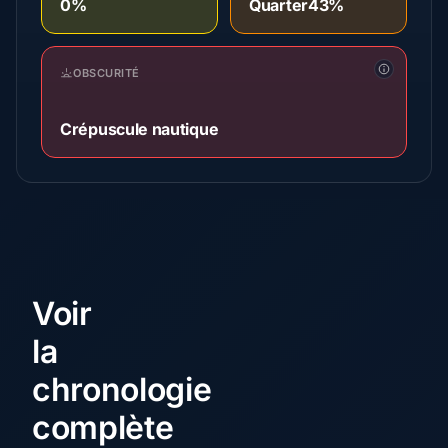
0%
Quarter
43%
OBSCURITÉ
Crépuscule nautique
Voir
la
chronologie
complète