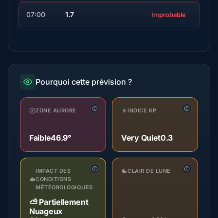
07:00
1.7
Improbable
Pourquoi cette prévision ?
ZONE AURORE
INDICE KP
Faible
46.9°
Very Quiet
0.3
IMPACT DES
CLAIR DE LUNE
CONDITIONS
MÉTÉOROLOGIQUES
⛅ Partiellement
Nuageux