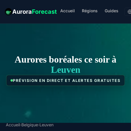
Accueil
Régions
Guides
Aurora
Forecast
Aurores boréales ce soir à
Leuven
PRÉVISION EN DIRECT ET ALERTES GRATUITES
Accueil
›
Belgique
›
Leuven