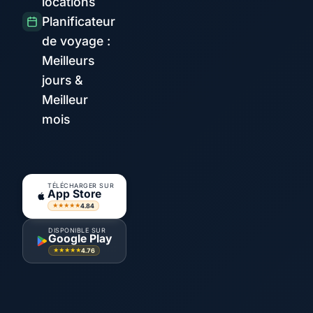
locations
Planificateur
de voyage :
Meilleurs
jours &
Meilleur
mois
TÉLÉCHARGER SUR
App Store
4.84
★★★★★
DISPONIBLE SUR
Google Play
4.76
★★★★★