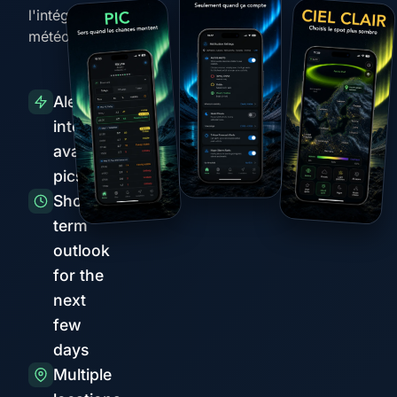
l'intégration
météo
Alertes
intelligentes
avant les
pics
Short-
term
outlook
for the
next
few
days
Multiple