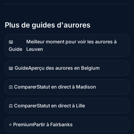
Plus de guides d'aurores
📖
Meilleur moment pour voir les aurores à
Contenu
Guide
Leuven
guide
📖 Guide
Aperçu des aurores en Belgium
Contenu
guide
⚖️ Comparer
Statut en direct à Madison
Contenu
comparatif
⚖️ Comparer
Statut en direct à Lille
Contenu
comparatif
⭐ Premium
Partir à Fairbanks
Destination