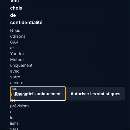
Vos
choix
📊
Prévision d'aurore en cours pour
de
Données
Direct
Bordeaux
confidentialité
en
Nous
direct
utilisons
📖 Guide
Aperçu des aurores en France
GA4
Contenu
et
guide
Yandex
📖 Guide
Meilleure période à Lyon
Metrica
Contenu
uniquement
guide
avec
📖 Guide
Meilleure période à Chelyabinsk
votre
Contenu
accord
guide
pour
Essentiels uniquement
Autoriser les statistiques
⭐ Premium
améliorer
Comparer avec Fairbanks
Destination
les
premium
prévisions
et
les
liens
vers