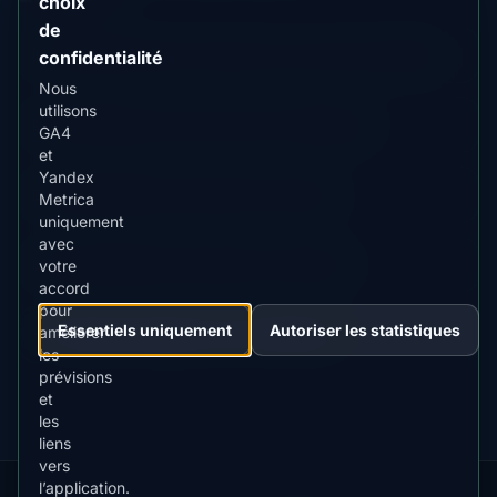
choix
de
📊 Direct
Prévision d'aurore en cours pour Namur
confidentialité
Données
Nous
en
utilisons
direct
📖 Guide
Aperçu des aurores en Belgium
GA4
Contenu
et
guide
Yandex
📖 Guide
Meilleure période à Hrodna
Metrica
Contenu
uniquement
guide
avec
📖 Guide
Meilleure période à Charleroi
votre
Contenu
accord
guide
pour
Essentiels uniquement
Autoriser les statistiques
⭐ Premium
améliorer
Comparer avec Fairbanks
Destination
les
premium
prévisions
et
les
liens
vers
l’application.