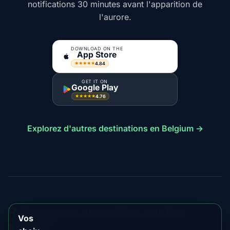
notifications 30 minutes avant l'apparition de
l'aurore.
DOWNLOAD ON THE
App Store
4.84
★★★★★
GET IT ON
Google Play
4.76
★★★★★
Explorez d'autres destinations en Belgium →
Ressources associées sur les
Vos
aurores