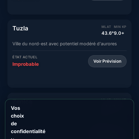
Tuzla
MLAT
MIN KP
43.6°
9.0+
Ville du nord-est avec potentiel modéré d'aurores
ÉTAT ACTUEL
Voir Prévision
Improbable
Zenica
MLAT
MIN KP
43.4°
9.0+
Vos
choix
Ville centrale avec rares observations d'aurores
de
ÉTAT ACTUEL
confidentialité
Voir Prévision
Improbable