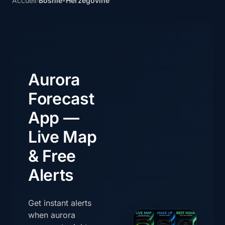
Accueil
›
Bosnie-Herzégovine
Aurora
Forecast
App —
Live Map
& Free
Alerts
Get instant alerts
when aurora