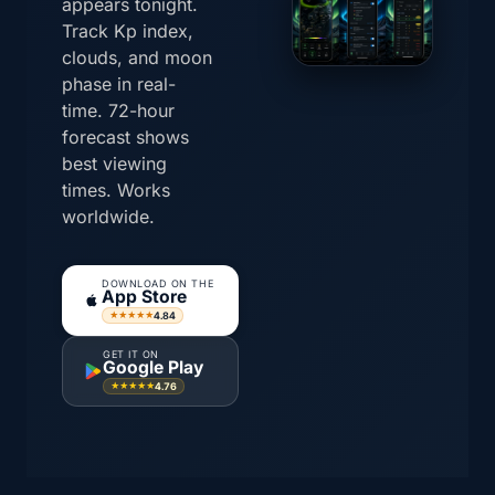
appears tonight.
Track Kp index,
clouds, and moon
phase in real-
time. 72-hour
forecast shows
best viewing
times. Works
worldwide.
DOWNLOAD ON THE
App Store
4.84
★★★★★
GET IT ON
Google Play
4.76
★★★★★