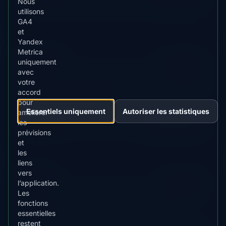
Nous
utilisons
GA4
et
Yandex
Metrica
Sarajevo
MLAT
MIN KP
uniquement
43.0°
9.0+
avec
votre
Capitale avec rare visibilité d'aurores lors de tempêtes
accord
géomagnétiques extrêmes
pour
Essentiels uniquement
Autoriser les statistiques
améliorer
ÉTAT ACTUEL
les
Voir Prévision
Improbable
prévisions
et
les
liens
vers
Mostar
MLAT
MIN KP
l’application.
42.6°
9.0+
Les
Ville historique avec visibilité minimale d'aurores
fonctions
boréales
essentielles
restent