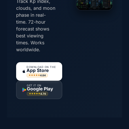
Track Kp index,
clouds, and moon
phase in real-
time. 72-hour
forecast shows
best viewing
times. Works
worldwide.
DOWNLOAD ON THE
App Store
4.84
★★★★★
GET IT ON
Google Play
4.76
★★★★★