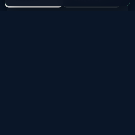
Odesa
MLAT
MIN KP
43.6°
9.0+
Ville portuaire de la mer Noire avec observations rares
d'aurores
ÉTAT ACTUEL
Voir Prévision
Improbable
Mariupol
MLAT
MIN KP
43.2°
9.0+
Port de la mer d'Azov avec visibilité rare d'aurores
ÉTAT ACTUEL