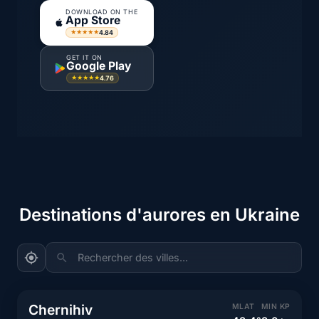
DOWNLOAD ON THE
App Store
4.84
★★★★★
GET IT ON
Google Play
4.76
★★★★★
Destinations d'aurores en Ukraine
Rechercher des villes...
Chernihiv
MLAT
MIN KP