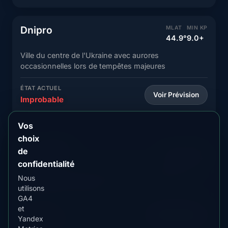
Dnipro
MLAT
MIN KP
44.9°
9.0+
Ville du centre de l'Ukraine avec aurores
occasionnelles lors de tempêtes majeures
ÉTAT ACTUEL
Voir Prévision
Improbable
Vos
choix
Kryvyi Rih
MLAT
MIN KP
de
44.6°
9.0+
confidentialité
Ville industrielle avec aurores occasionnelles lors
Nous
d'événements extrêmes
utilisons
GA4
et
ÉTAT ACTUEL
Voir Prévision
Yandex
Improbable