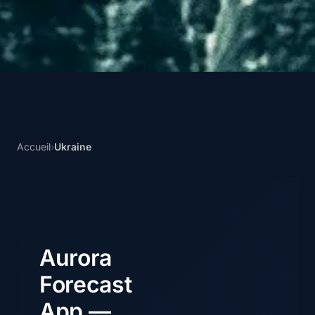
Accueil
›
Ukraine
Aurora
Forecast
App —