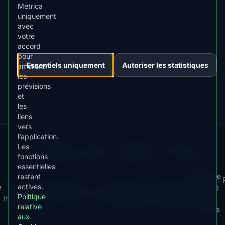
Metrica
uniquement
avec
TÉLÉCHARGER SUR
App Store
votre
4.84
★★★★★
accord
pour
DISPONIBLE SUR
Essentiels uniquement
Autoriser les statistiques
Google Play
améliorer
4.76
★★★★★
les
prévisions
et
les
liens
vers
l’application.
Our
Snow
Lightning
Les
·
MistyWay
·
·
TanPilot
·
Benzio
fonctions
Apps:
Forecast
Tracker
essentielles
Politique
restent
actives.
e
Kp
Best
Télécharger
Politique de
Conditions
relative
·
·
·
·
News
·
·
·
·
Politique
Index
Time
l'app
Confidentialité
d'Utilisation
aux
relative
Cookies
aux