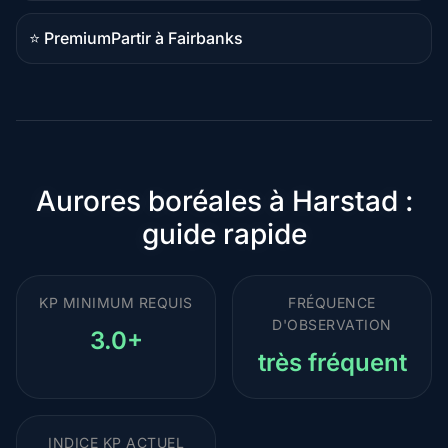
comparatif
⭐ Premium
Partir à Fairbanks
Destination
premium
Aurores boréales à Harstad :
guide rapide
KP MINIMUM REQUIS
FRÉQUENCE
D'OBSERVATION
3.0+
très fréquent
INDICE KP ACTUEL