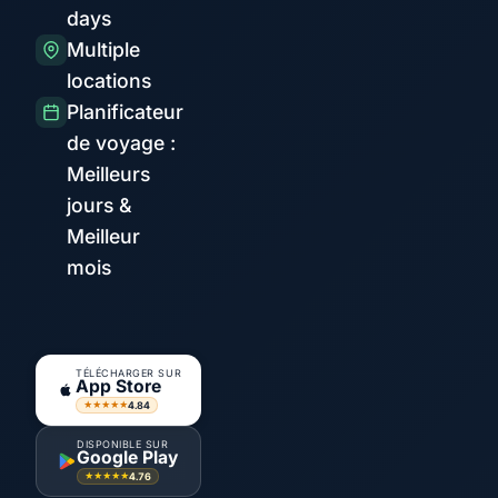
days
Multiple
locations
Planificateur
de voyage :
Meilleurs
jours &
Meilleur
mois
TÉLÉCHARGER SUR
App Store
4.84
★★★★★
DISPONIBLE SUR
Google Play
4.76
★★★★★