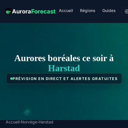
Accueil
Régions
Guides
Aurora
Forecast
Aurores boréales ce soir à
Harstad
PRÉVISION EN DIRECT ET ALERTES GRATUITES
Accueil
›
Norvège
›
Harstad