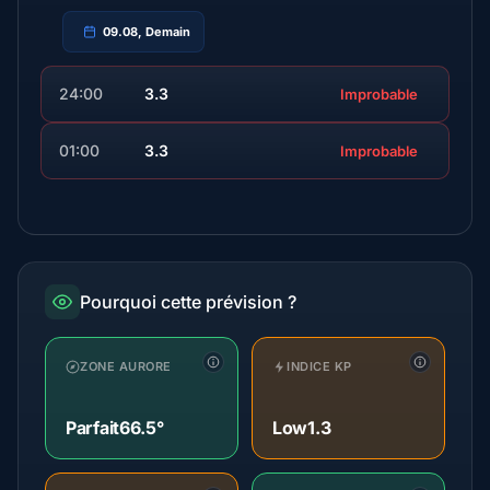
09.08, Demain
24:00
3.3
Improbable
01:00
3.3
Improbable
Pourquoi cette prévision ?
ZONE AURORE
INDICE KP
Parfait
66.5°
Low
1.3