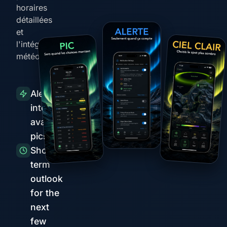
horaires
détaillées
et
l'intégration
météo
Alertes
intelligentes
avant les
pics
Short-
term
outlook
for the
next
few