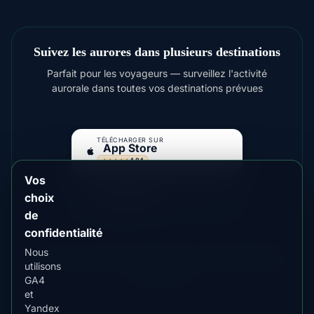
Suivez les aurores dans plusieurs destinations
Parfait pour les voyageurs — surveillez l'activité
aurorale dans toutes vos destinations prévues
TÉLÉCHARGER SUR
App Store
4.84
★★★★★
Vos
DISPONIBLE SUR
Google Play
choix
4.76
★★★★★
de
confidentialité
Nous
Pour des aurores plus lumineuses, envisagez
Fairbanks
utilisons
,
Yellowknife
GA4
et
Yandex