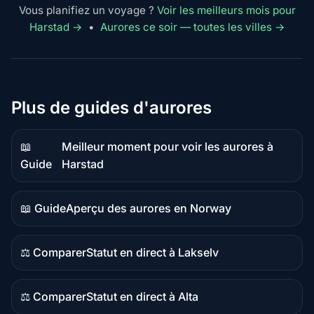
Vous planifiez un voyage ?
Voir les meilleurs mois pour
Harstad →
•
Aurores ce soir — toutes les villes →
Plus de guides d'aurores
📖
Meilleur moment pour voir les aurores à
Contenu
Guide
Harstad
guide
📖 Guide
Aperçu des aurores en Norway
Contenu
guide
⚖️ Comparer
Statut en direct à Lakselv
Contenu
comparatif
⚖️ Comparer
Statut en direct à Alta
Contenu