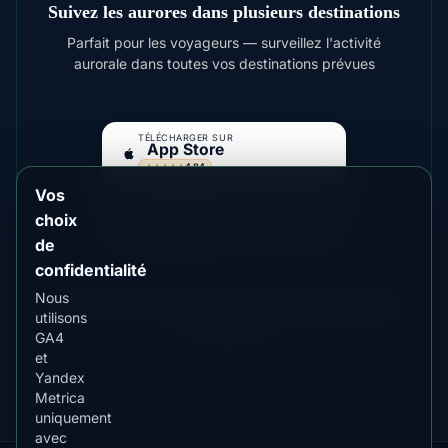
Suivez les aurores dans plusieurs destinations
Parfait pour les voyageurs — surveillez l'activité
aurorale dans toutes vos destinations prévues
TÉLÉCHARGER SUR
App Store
4.84
★★★★★
Vos
DISPONIBLE SUR
Google Play
choix
4.76
★★★★★
de
confidentialité
Nous
Pour des aurores plus lumineuses, envisagez
Fairbanks
utilisons
,
Yellowknife
GA4
et
Yandex
Metrica
uniquement
avec