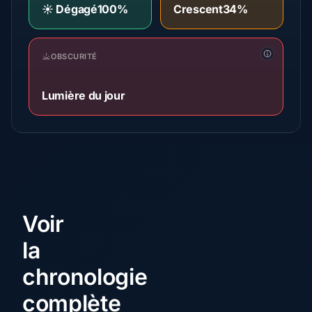
☀️ Dégagé
100%
Crescent
34%
OBSCURITÉ
Lumière du jour
Voir
la
chronologie
complète