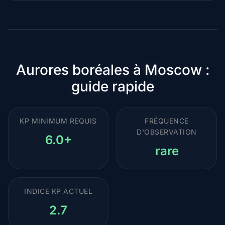
premium
Aurores boréales à Moscow :
guide rapide
KP MINIMUM REQUIS
FRÉQUENCE
D'OBSERVATION
6.0+
rare
INDICE KP ACTUEL
2.7