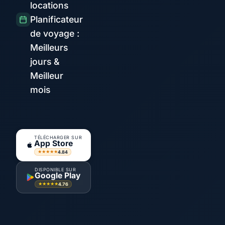
locations
Planificateur
de voyage :
Meilleurs
jours &
Meilleur
mois
TÉLÉCHARGER SUR
App Store
4.84
★★★★★
DISPONIBLE SUR
Google Play
4.76
★★★★★