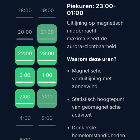
Piekuren: 23:00-
18:00
19:00
01:00
Uitlijning op magnetisch
middernacht
20:00
21:00
maximaliseert de
aurora-zichtbaarheid
22:00
23:00
Waarom deze uren?
Magnetische
0:00
1:00
velduitlijning met
zonnewind
2:00
3:00
Statistisch hoogtepunt
van geomagnetische
activiteit
4:00
5:00
Donkerste
hemelomstandigheden
6:00