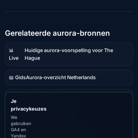
Gerelateerde aurora-bronnen
📊
Huidige aurora-voorspelling voor The
Live
Live
Hague
data
📖 Gids
Aurora-overzicht Netherlands
Gidsinhoud
📖 Gids
Beste tijd in Yakutsk
Gidsinhoud
Je
privacykeuzes
📖 Gids
Beste tijd in Surgut
We
Gidsinhoud
gebruiken
GA4 en
⭐ Premium
Vergelijk met Fairbanks
Yandex