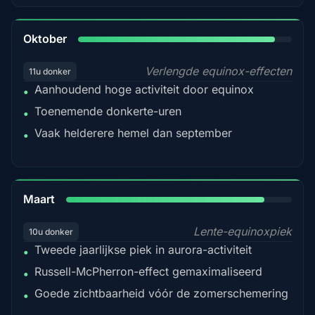
92%
Oktober
Verlengde equinox-effecten
11u donker
Aanhoudend hoge activiteit door equinox
•
Toenemende donkerte-uren
•
Vaak helderere hemel dan september
•
88%
Maart
Lente-equinoxpiek
10u donker
Tweede jaarlijkse piek in aurora-activiteit
•
Russell-McPherron-effect gemaximaliseerd
•
Goede zichtbaarheid vóór de zomerschemering
•