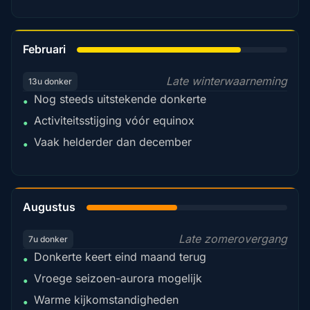
78%
Februari
Late winterwaarneming
13u donker
Nog steeds uitstekende donkerte
•
Activiteitsstijging vóór equinox
•
Vaak helderder dan december
•
45%
Augustus
Late zomerovergang
7u donker
Donkerte keert eind maand terug
•
Vroege seizoen-aurora mogelijk
•
Warme kijkomstandigheden
•