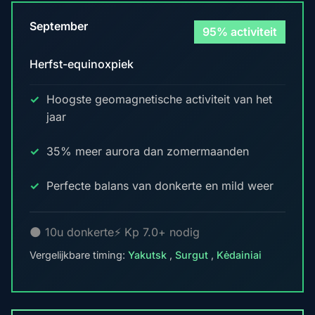
September
95% activiteit
Herfst-equinoxpiek
Hoogste geomagnetische activiteit van het
jaar
35% meer aurora dan zomermaanden
Perfecte balans van donkerte en mild weer
🌑 10u donkerte
⚡ Kp 7.0+ nodig
Vergelijkbare timing:
Yakutsk
,
Surgut
,
Kėdainiai