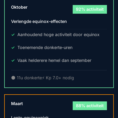
Oktober
92% activiteit
Verlengde equinox-effecten
Aanhoudend hoge activiteit door equinox
Toenemende donkerte-uren
Vaak helderere hemel dan september
🌑 11u donkerte
⚡ Kp 7.0+ nodig
Maart
88% activiteit
Lente-equinoxpiek