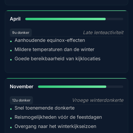
82%
April
Late lenteactiviteit
9u donker
Aanhoudende equinox-effecten
•
Mildere temperaturen dan de winter
•
Goede bereikbaarheid van kijklocaties
•
80%
November
Vroege winterdonkerte
12u donker
Snel toenemende donkerte
•
Reismogelijkheden vóór de feestdagen
•
Overgang naar het winterkijkseizoen
•