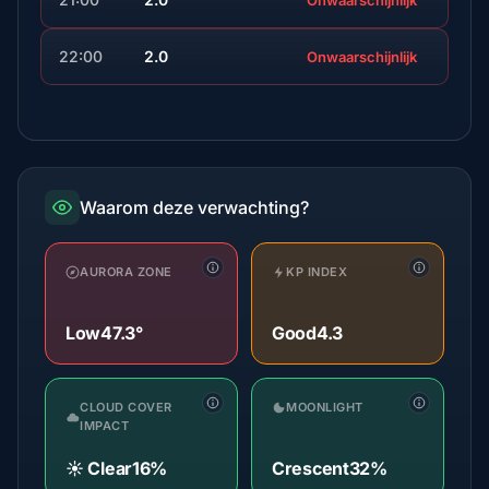
Onwaarschijnlijk
22:00
2.0
Onwaarschijnlijk
Waarom deze verwachting?
AURORA ZONE
KP INDEX
Low
47.3°
Good
4.3
CLOUD COVER
MOONLIGHT
IMPACT
☀️ Clear
16%
Crescent
32%