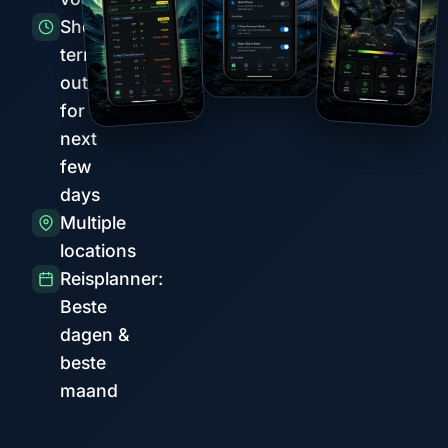
Short-
term
outlook
for the
next
few
days
Multiple
locations
Reisplanner:
Beste
dagen &
beste
maand