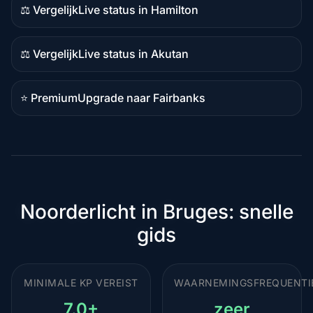
⚖️ Vergelijk
Live status in Hamilton
Vergelijkingsinhoud
⚖️ Vergelijk
Live status in Akutan
Vergelijkingsinhoud
⭐ Premium
Upgrade naar Fairbanks
Premiumbestemming
Noorderlicht in Bruges: snelle
gids
MINIMALE KP VEREIST
WAARNEMINGSFREQUENTI
7.0+
zeer