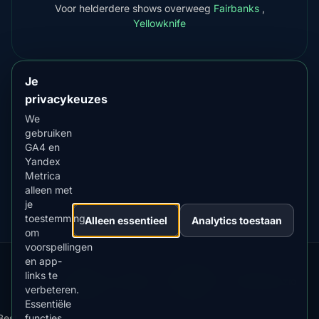
Voor helderdere shows overweeg
Fairbanks
,
Yellowknife
Je
privacykeuzes
DOWNLOAD IN DE
App Store
We
4.84
★★★★★
gebruiken
GA4 en
VERKRIJGBAAR OP
Google Play
Yandex
4.76
★★★★★
Metrica
alleen met
je
toestemming
Alleen essentieel
Analytics toestaan
om
voorspellingen
en app-
Our
Snow
Lightning
links te
·
MistyWay
·
·
TanPilot
·
Benzio
Apps:
Forecast
Tracker
verbeteren.
Essentiële
Best
App
functies