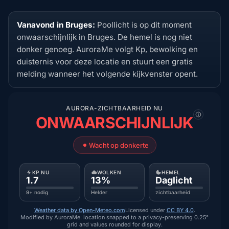
Vanavond in Bruges:
Poollicht is op dit moment
onwaarschijnlijk in Bruges. De hemel is nog niet
donker genoeg. AuroraMe volgt Kp, bewolking en
duisternis voor deze locatie en stuurt een gratis
melding wanneer het volgende kijkvenster opent.
AURORA-ZICHTBAARHEID NU
ONWAARSCHIJNLIJK
Wacht op donkerte
KP NU
WOLKEN
HEMEL
1.7
13%
Daglicht
9+ nodig
Helder
zichtbaarheid
Weather data by Open-Meteo.com
Licensed under
CC BY 4.0
.
Modified by AuroraMe: location snapped to a privacy-preserving 0.25°
grid and values rounded for display.