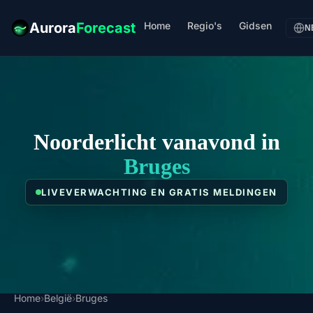
Home
Regio's
Gidsen
Aurora
Forecast
N
Noorderlicht vanavond in
Bruges
LIVEVERWACHTING EN GRATIS MELDINGEN
Home
›
België
›
Bruges