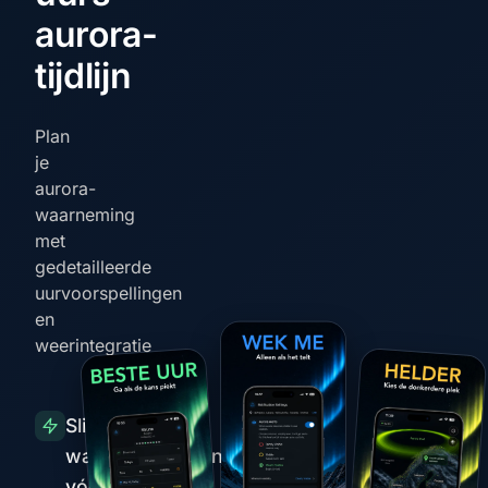
aurora-
tijdlijn
Plan
je
aurora-
waarneming
met
gedetailleerde
uurvoorspellingen
en
weerintegratie
Slimme
waarschuwingen
vóór pieken