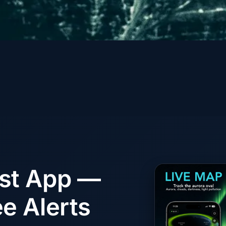
ast App —
e Alerts