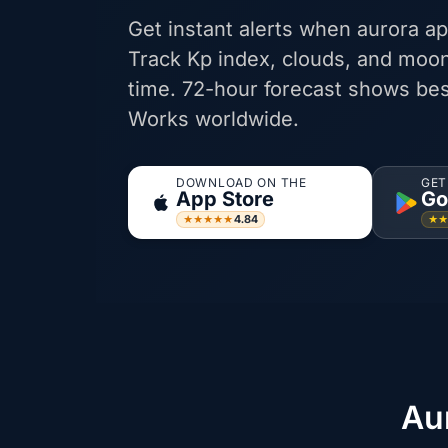
Get instant alerts when aurora ap
Track Kp index, clouds, and moon
time. 72-hour forecast shows bes
Works worldwide.
DOWNLOAD ON THE
GET
App Store
Go
4.84
★★★★★
★
Au