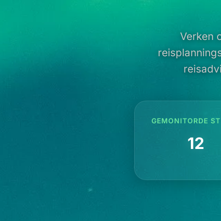
Verken o
reisplanning
reisadv
GEMONITORDE ST
12