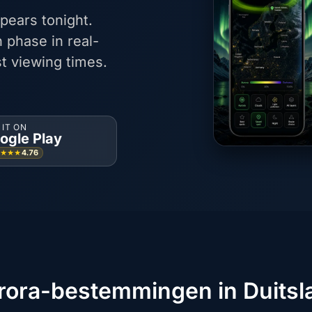
pears tonight.
 phase in real-
t viewing times.
 IT ON
ogle Play
4.76
★★★★
rora-bestemmingen in Duitsl