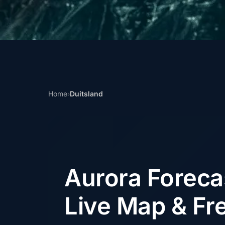
Home
›
Duitsland
Aurora Forec
Live Map & Fre