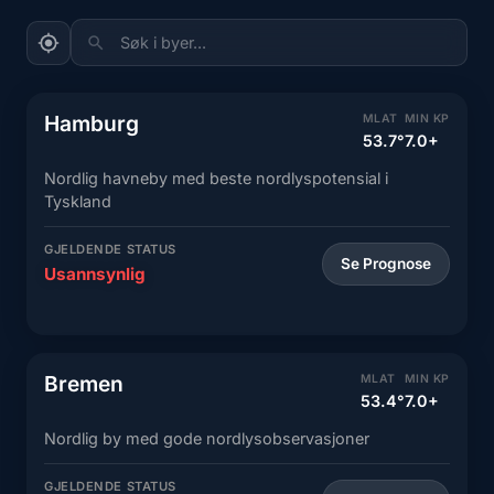
Søk i byer...
Hamburg
MLAT
MIN KP
53.7°
7.0+
Nordlig havneby med beste nordlyspotensial i
Tyskland
GJELDENDE STATUS
Se Prognose
Usannsynlig
Bremen
MLAT
MIN KP
53.4°
7.0+
Nordlig by med gode nordlysobservasjoner
GJELDENDE STATUS