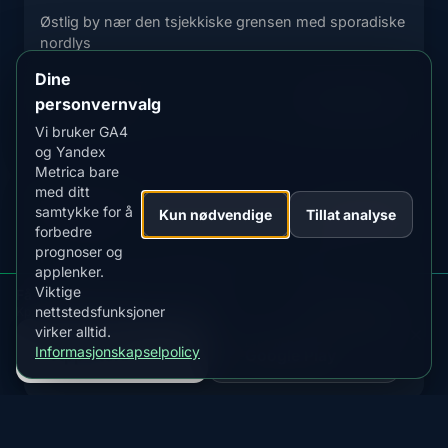
Østlig by nær den tsjekkiske grensen med sporadiske
nordlys
Dine
GJELDENDE STATUS
Se Prognose
personvernvalg
Usannsynlig
Vi bruker GA4
og Yandex
Metrica bare
med ditt
Frankfurt
MLAT
MIN KP
samtykke for å
Kun nødvendige
Tillat analyse
50.6°
8.0+
forbedre
prognoser og
Finanssenter med sjelden nordlysssynlighet
applenker.
Viktige
Få nordlysvarsler for Tyskland
GJELDENDE STATUS
nettstedsfunksjoner
Kp, skyer, måne og varsler i appen
Se Prognose
Usannsynlig
virker alltid.
LAST NED PÅ
LAST NED PÅ
Informasjonskapselpolicy
App Store
Google Play
Nuremberg
MLAT
MIN KP