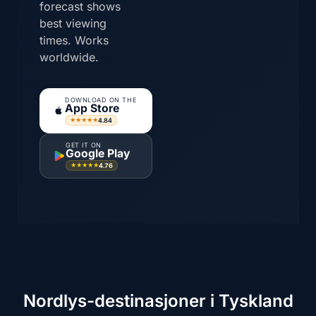
forecast shows
best viewing
times. Works
worldwide.
DOWNLOAD ON THE
App Store
4.84
★★★★★
GET IT ON
Google Play
4.76
★★★★★
Nordlys-destinasjoner i Tyskland