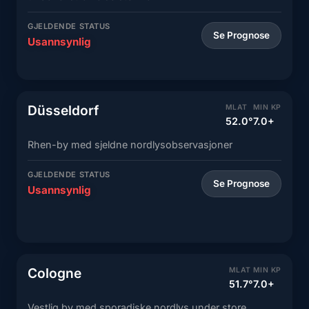
GJELDENDE STATUS
Se Prognose
Usannsynlig
Düsseldorf
MLAT
MIN KP
52.0°
7.0+
Rhen-by med sjeldne nordlysobservasjoner
GJELDENDE STATUS
Se Prognose
Usannsynlig
Cologne
MLAT
MIN KP
51.7°
7.0+
Vestlig by med sporadiske nordlys under store