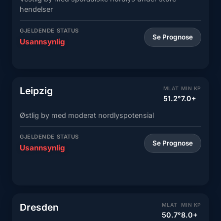
hendelser
GJELDENDE STATUS
Se Prognose
Usannsynlig
Leipzig
MLAT
MIN KP
51.2°
7.0+
Østlig by med moderat nordlyspotensial
GJELDENDE STATUS
Se Prognose
Usannsynlig
Dresden
MLAT
MIN KP
50.7°
8.0+