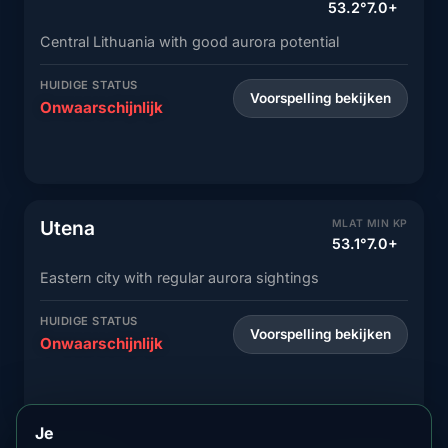
53.2°
7.0+
Central Lithuania with good aurora potential
HUIDIGE STATUS
Voorspelling bekijken
Onwaarschijnlijk
Utena
MLAT
MIN KP
53.1°
7.0+
Eastern city with regular aurora sightings
HUIDIGE STATUS
Voorspelling bekijken
Onwaarschijnlijk
Je