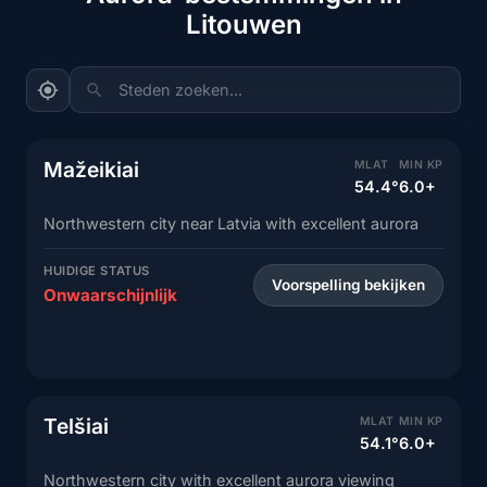
Litouwen
Steden zoeken...
Mažeikiai
MLAT
MIN KP
54.4°
6.0+
Northwestern city near Latvia with excellent aurora
HUIDIGE STATUS
Voorspelling bekijken
Onwaarschijnlijk
Telšiai
MLAT
MIN KP
54.1°
6.0+
Northwestern city with excellent aurora viewing