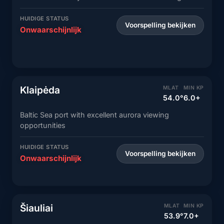
HUIDIGE STATUS
Voorspelling bekijken
Onwaarschijnlijk
Klaipėda
MLAT
MIN KP
54.0°
6.0+
Baltic Sea port with excellent aurora viewing
opportunities
HUIDIGE STATUS
Voorspelling bekijken
Onwaarschijnlijk
Šiauliai
MLAT
MIN KP
53.9°
7.0+