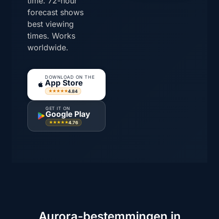
time. 72-hour
forecast shows
best viewing
times. Works
worldwide.
DOWNLOAD ON THE
App Store
4.84
★★★★★
GET IT ON
Google Play
4.76
★★★★★
Aurora-bestemmingen in