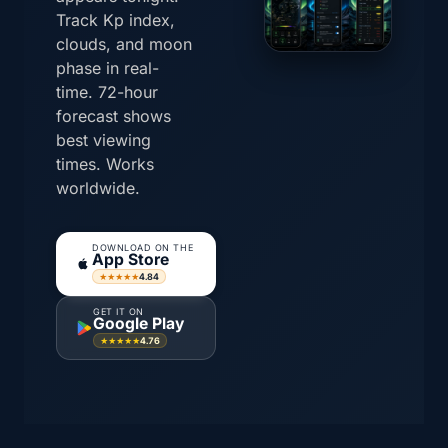
Track Kp index,
clouds, and moon
phase in real-
time. 72-hour
forecast shows
best viewing
times. Works
worldwide.
DOWNLOAD ON THE
App Store
4.84
★★★★★
GET IT ON
Google Play
4.76
★★★★★