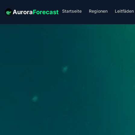
Startseite
Regionen
Leitfäden
Aurora
Forecast