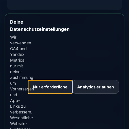
Deine
Jonava
MLAT
MIN KP
52.9°
7.0+
Datenschutzeinstellungen
Zentrale Stadt mit guter Nordlichtsichtbarkeit
Wir
verwenden
GA4 und
AKTUELLER STATUS
Vorhersage anzeigen
Yandex
Unwahrscheinlich
Metrica
nur mit
deiner
Zustimmung,
um
Nur erforderliche
Analytics erlauben
Vorhersagen
Kaunas
MLAT
MIN KP
und
52.8°
7.0+
App-
Zweitgrößte Stadt mit regelmäßigen Nordlicht-
Links zu
Sichtungen
verbessern.
Wesentliche
Website-
AKTUELLER STATUS
Vorhersage anzeigen