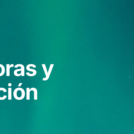
oras y
ción