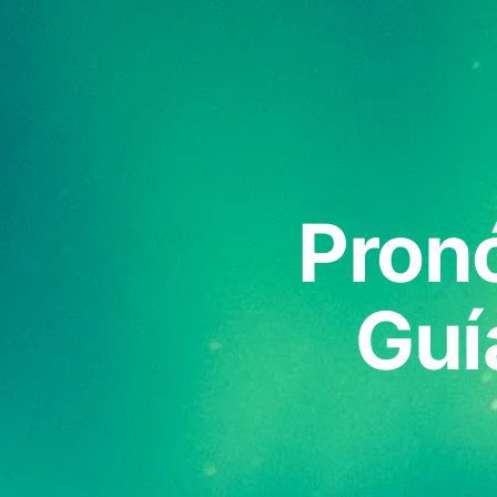
Pronó
Guí