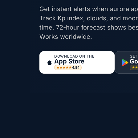
Get instant alerts when aurora ap
Track Kp index, clouds, and moon
time. 72-hour forecast shows bes
Works worldwide.
DOWNLOAD ON THE
GET
App Store
Go
4.84
★★★★★
★