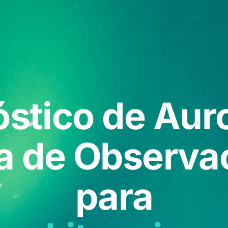
stico de Aur
a de Observa
para