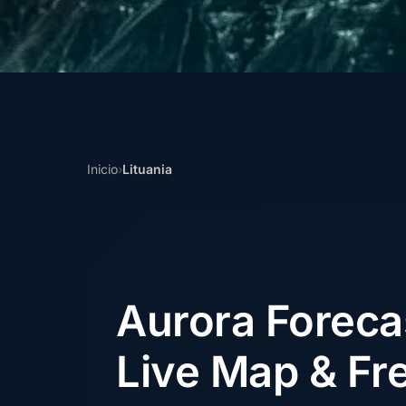
Inicio
›
Lituania
Aurora Forec
Live Map & Fre