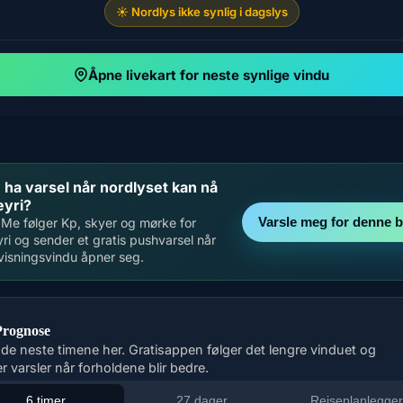
☀️ Nordlys ikke synlig i dagslys
Åpne livekart for neste synlige vindu
u ha varsel når nordlyset kan nå
eyri?
Varsle meg for denne 
Me følger Kp, skyer og mørke for
ri og sender et gratis pushvarsel når
visningsvindu åpner seg.
Prognose
 de neste timene her. Gratisappen følger det lengre vinduet og
r varsler når forholdene blir bedre.
6 timer
27 dager
Reiseplanlegge