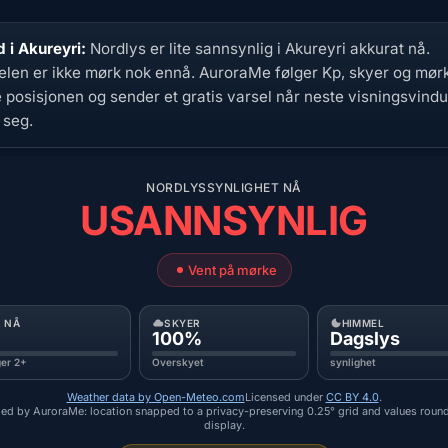
d i Akureyri:
Nordlys er lite sannsynlig i Akureyri akkurat nå.
len er ikke mørk nok ennå. AuroraMe følger Kp, skyer og mørk
 posisjonen og sender et gratis varsel når neste visningsvindu
 seg.
NORDLYSSYNLIGHET NÅ
USANNSYNLIG
Vent på mørke
P NÅ
SKYER
HIMMEL
100%
Dagslys
ger 2+
Overskyet
synlighet
Weather data by Open-Meteo.com
Licensed under
CC BY 4.0
.
ed by AuroraMe: location snapped to a privacy-preserving 0.25° grid and values roun
display.