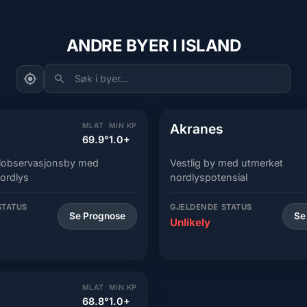
ANDRE BYER I ISLAND
Søk i byer...
Akranes
MLAT
MIN KP
69.9°
1.0+
alobservasjonsby med
Vestlig by med utmerket
nordlys
nordlyspotensial
STATUS
GJELDENDE STATUS
Se Prognose
Se
Unlikely
MLAT
MIN KP
68.8°
1.0+