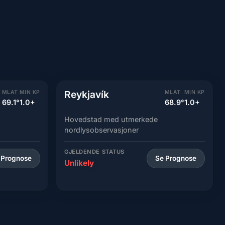
Reykjavík
MLAT
MIN KP
MLAT
MIN KP
69.1°
1.0+
68.9°
1.0+
Hovedstad med utmerkede
nordlysobservasjoner
GJELDENDE STATUS
 Prognose
Se Prognose
Unlikely