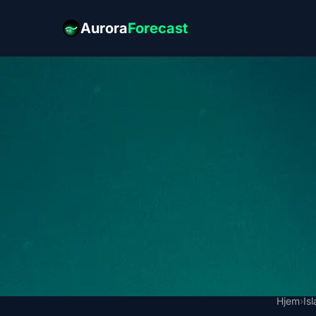
Aurora
Forecast
Hjem
›
Is