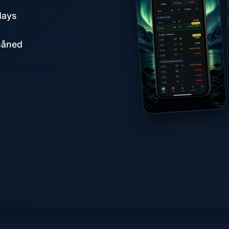
days
måned