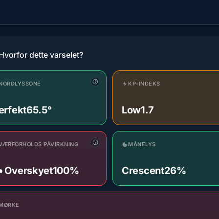
Hvorfor dette varselet?
NORDLYSSONE
KP-INDEKS
erfekt
65.5°
Low
1.7
VÆRFORHOLDS PÅVIRKNING
MÅNELYS
️ Overskyet
100%
Crescent
26%
MØRKE