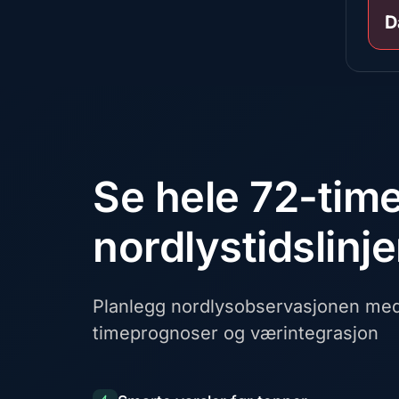
D
Se hele 72-tim
nordlystidslinj
Planlegg nordlysobservasjonen med 
timeprognoser og værintegrasjon