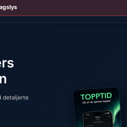
agslys
ers
en
detaljerte