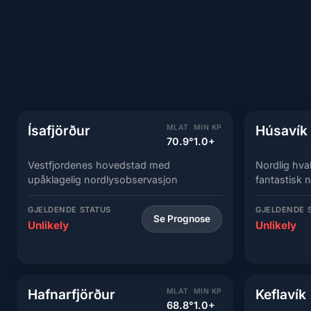
Ísafjörður
Húsavík
MLAT
MIN KP
70.9°
1.0+
Vestfjordenes hovedstad med
Nordlig hv
upåklagelig nordlysobservasjon
fantastisk 
GJELDENDE STATUS
GJELDENDE 
Se Prognose
Unlikely
Unlikely
Hafnarfjörður
Keflavík
MLAT
MIN KP
68.8°
1.0+