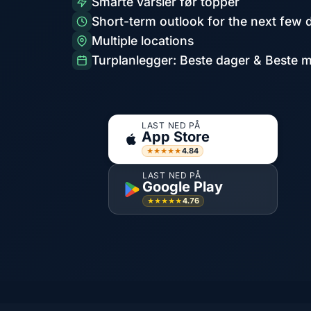
Smarte varsler før topper
Short-term outlook for the next few 
Multiple locations
Turplanlegger: Beste dager & Beste 
LAST NED PÅ
App Store
4.84
★★★★★
LAST NED PÅ
Google Play
4.76
★★★★★