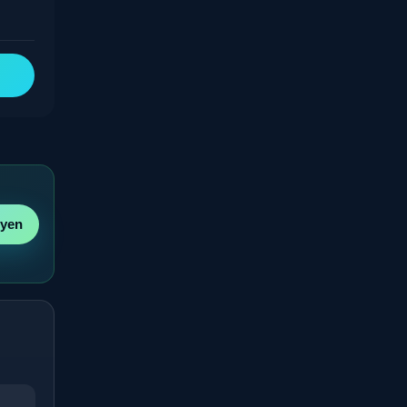
byen
r