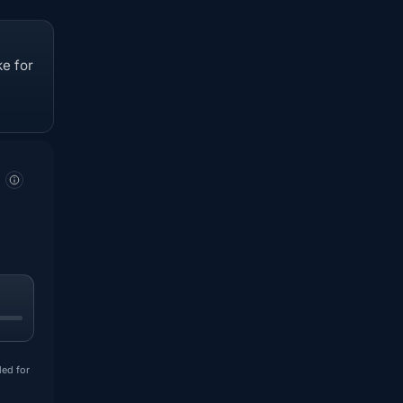
e for
ded for