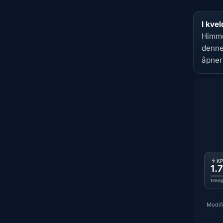
I kvel
Himme
denne
åpner
K
1.7
tren
Modifi