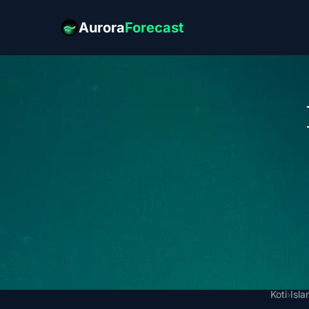
Aurora
Forecast
Koti
›
Isla