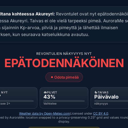
iltana kohteessa Akureyri:
Revontulet ovat nyt epätodennäköi
essa Akureyri. Taivas ei ole vielä tarpeeksi pimeä. AuroraMe 
sijainnin Kp-arvoa, pilviä ja pimeyttä ja lähettää ilmaisen
yksen, kun seuraava katseluikkuna avautuu.
REVONTULIEN NÄKYVYYS NYT
EPÄTODENNÄKÖINEN
Odota pimeää
P NYT
PILVET
TAIVAS
7
43%
Päivävalo
itsee 2+
Vaihtelee
näkyvyys
Weather data by Open-Meteo.com
Licensed under
CC BY 4.0
.
ed by AuroraMe: location snapped to a privacy-preserving 0.25° grid and values roun
display.