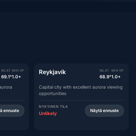
Reykjavík
MLAT
MIN KP
MLAT
MIN KP
69.1°
1.0+
68.9°
1.0+
aurora
Capital city with excellent aurora viewing
opportunities
NYKYINEN TILA
ä ennuste
Näytä ennuste
Unlikely