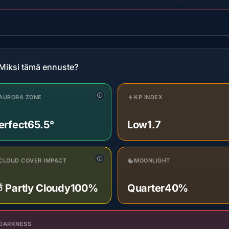
Miksi tämä ennuste?
AURORA ZONE
KP INDEX
erfect
65.5°
Low
1.7
CLOUD COVER IMPACT
MOONLIGHT
 Partly Cloudy
100%
Quarter
40%
DARKNESS