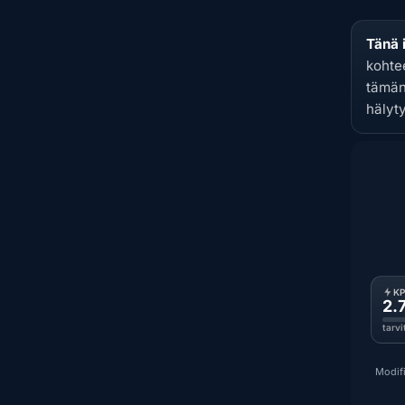
Tänä 
kohte
tämän 
hälyt
K
2.
tarv
Modifi