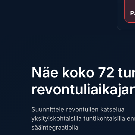
P
Näe koko 72 tu
revontuliaikaja
Suunnittele revontulien katselua
yksityiskohtaisilla tuntikohtaisilla en
sääintegraatiolla