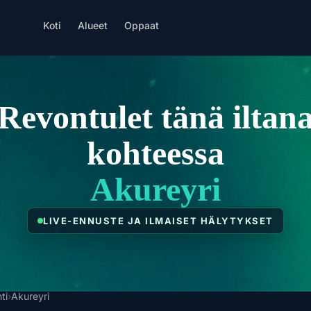
Koti
Alueet
Oppaat
Revontulet tänä iltan
kohteessa
Akureyri
LIVE-ENNUSTE JA ILMAISET HÄLYTYKSET
nti
›
Akureyri