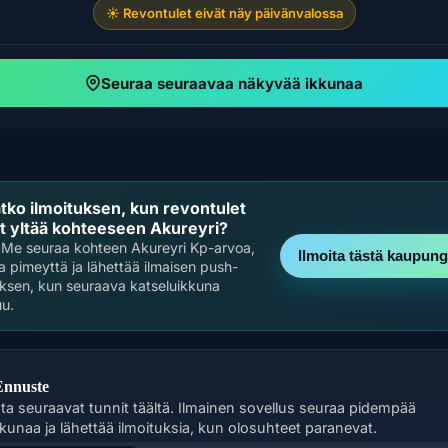
☀️ Revontulet eivät näy päivänvalossa
Seuraa seuraavaa näkyvää ikkunaa
tko ilmoituksen, kun revontulet
t yltää kohteeseen Akureyri?
Me seuraa kohteen Akureyri Kp-arvoa,
Ilmoita tästä kaupung
 ja pimeyttä ja lähettää ilmaisen push-
uksen, kun seuraava katseluikkuna
u.
Ennuste
sta seuraavat tunnit täältä. Ilmainen sovellus seuraa pidempää
kkunaa ja lähettää ilmoituksia, kun olosuhteet paranevat.