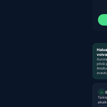
Halua
voiva
Aurora
pilviä
ilmoit
avautu
Tarki
aikai