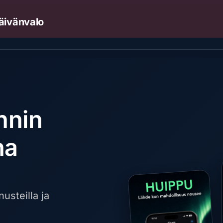
äivänvalo
nnin
na
nusteilla ja