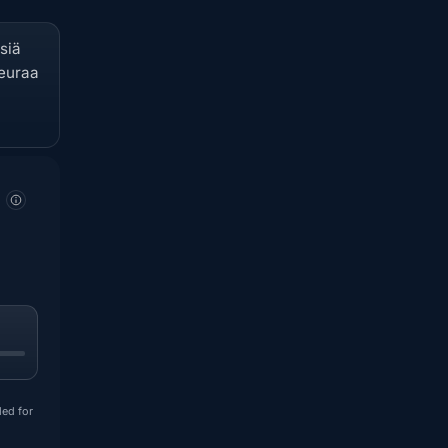
siä
seuraa
ded for