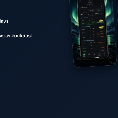
days
 paras kuukausi