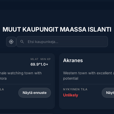
MUUT KAUPUNGIT MAASSA ISLANTI
Etsi kaupunkeja...
Akranes
MLAT
MIN KP
69.9°
1.0+
hale watching town with
Western town with excellent 
rora
potential
ILA
NYKYINEN TILA
Näytä ennuste
Näyt
Unlikely