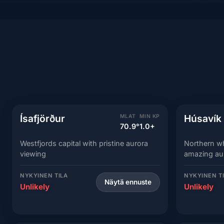
Ísafjörður
Húsavík
MLAT
MIN KP
70.9°
1.0+
Westfjords capital with pristine aurora
Northern w
viewing
amazing au
NYKYINEN TILA
NYKYINEN T
Näytä ennuste
Unlikely
Unlikely