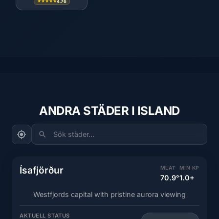
4.76
★★★★★
ANDRA STÄDER I ISLAND
Sök städer...
Ísafjörður
MLAT
MIN KP
70.9°
1.0+
Westfjords capital with pristine aurora viewing
AKTUELL STATUS