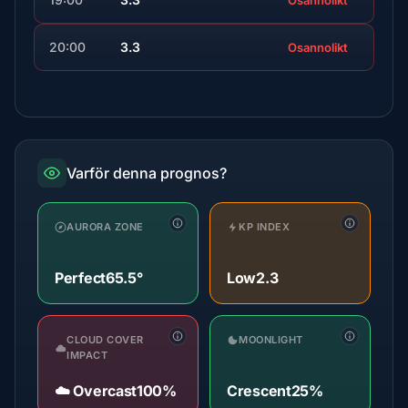
Osannolikt
20:00
3.3
Osannolikt
Varför denna prognos?
AURORA ZONE
KP INDEX
Perfect
65.5°
Low
2.3
CLOUD COVER
MOONLIGHT
IMPACT
☁️ Overcast
100%
Crescent
25%