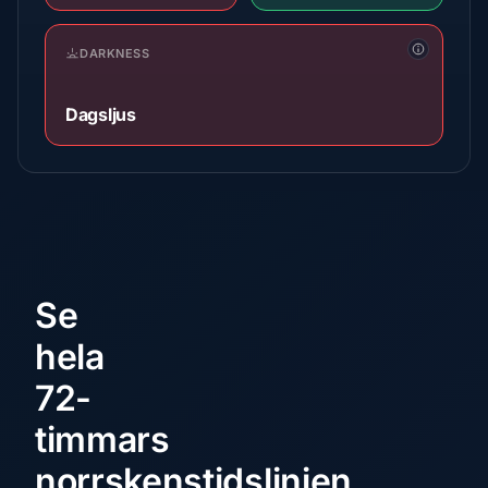
DARKNESS
Dagsljus
Se
hela
72-
timmars
norrskenstidslinjen