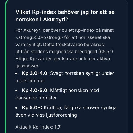
Vilket Kp-index behöver jag för att se
norrsken i Akureyri?
För Akureyri behöver du ett Kp-index på minst
<strong>3.0</strong> för att norrskenet ska
vara synligt. Detta tröskelvärde beräknas
utifrån stadens magnetiska breddgrad (65.5°).
Högre Kp-värden ger klarare och mer aktiva
ljusshower:
Kp 3.0-4.0:
Svagt norrsken synligt under
mörk himmel
Kp 4.0-5.0:
Måttligt norrsken med
dansande mönster
Kp 5.0+:
Kraftiga, färgrika shower synliga
även vid viss ljusförorening
Aktuellt Kp-index:
1.7