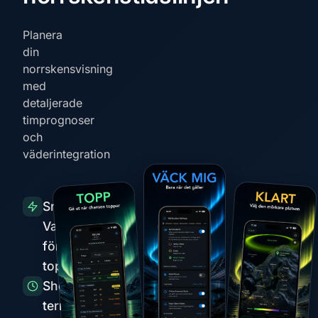
Planera
din
norrskensvisning
med
detaljerade
timprognoser
och
väderintegration
Smarta
Varningar
före
toppar
Short-
term