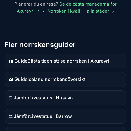
Planerar du en resa?
Se de bästa månaderna för
Akureyri →
•
Norrsken i kväll — alla städer →
Fler norrskensguider
📖 Guide
Bästa tiden att se norrsken i Akureyri
Guideinnehåll
📖 Guide
Iceland norrskensöversikt
Guideinnehåll
⚖️ Jämför
Livestatus i Húsavík
Jämförelseinnehåll
⚖️ Jämför
Livestatus i Barrow
Jämförelseinnehåll