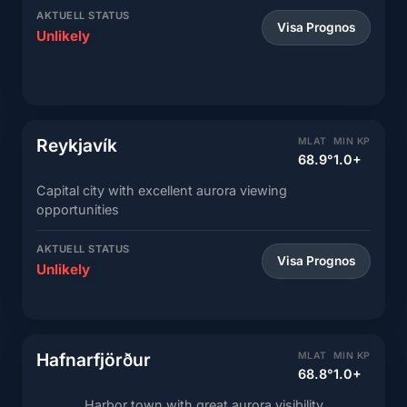
AKTUELL STATUS
Visa Prognos
Unlikely
Reykjavík
MLAT
MIN KP
68.9°
1.0+
Capital city with excellent aurora viewing
opportunities
AKTUELL STATUS
Visa Prognos
Unlikely
Hafnarfjörður
MLAT
MIN KP
68.8°
1.0+
Harbor town with great aurora visibility