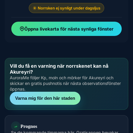
☀️ Norrsken ej synligt under dagsljus
Öppna livekarta för nästa synliga fönster
Vill du få en varning när norrskenet kan nå
Akureyri?
AuroraMe följer Kp, moln och mörker för Akureyri och
skickar en gratis pushnotis när nästa observationsfönster
öppnas.
Varna mig för den här staden
Prognos
Se de kommande timmarna här. Gratisappen bevakar