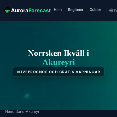
Hem
Regioner
Guider
Aurora
Forecast
S
Norrsken Ikväll i
Akureyri
LIVEPROGNOS OCH GRATIS VARNINGAR
Hem
›
Island
›
Akureyri