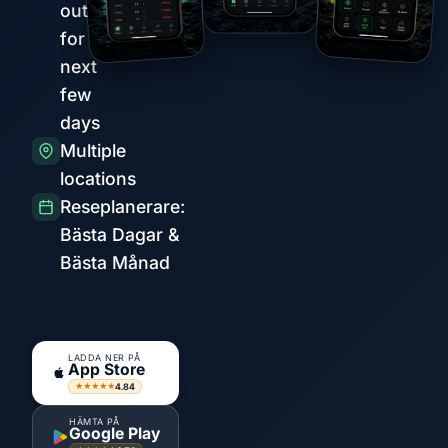
outlook
for the
next
few
days
Multiple
locations
Reseplanerare:
Bästa Dagar &
Bästa Månad
LADDA NER PÅ
App Store
4.84
★★★★★
HÄMTA PÅ
Google Play