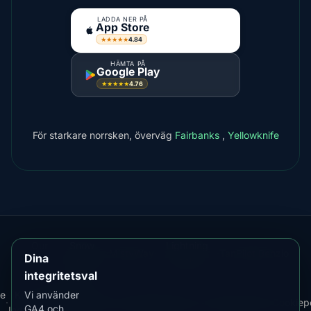
LADDA NER PÅ
App Store
4.84
★★★★★
HÄMTA PÅ
Google Play
4.76
★★★★★
För starkare norrsken, överväg
Fairbanks
,
Yellowknife
Our
Snow
Lightning
·
MistyWay
·
·
TanPilot
·
Benzio
Dina
Apps:
Forecast
Tracker
integritetsval
Ladda
e
Kp
Best
Vi använder
·
·
·
Ner
·
News
·
Integritetspolicy
·
Användarvillkor
·
Cookiepo
GA4 och
Index
Time