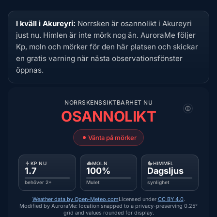
I kväll i Akureyri:
Norrsken är osannolikt i Akureyri
just nu. Himlen är inte mörk nog än. AuroraMe följer
Kp, moln och mörker för den här platsen och skickar
en gratis varning när nästa observationsfönster
öppnas.
NORRSKENSSIKTBARHET NU
OSANNOLIKT
Vänta på mörker
KP NU
MOLN
HIMMEL
1.7
100%
Dagsljus
behöver 2+
Mulet
synlighet
Weather data by Open-Meteo.com
Licensed under
CC BY 4.0
.
Modified by AuroraMe: location snapped to a privacy-preserving 0.25°
grid and values rounded for display.